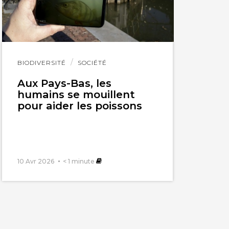
Lire
BIODIVERSITÉ
SOCIÉTÉ
l'article
Aux Pays-Bas, les
humains se mouillent
pour aider les poissons
10 Avr 2026
< 1
minute