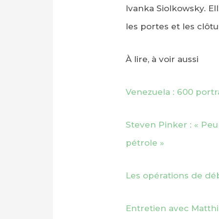
Ivanka Siolkowsky. El
les portes et les clôt
À lire, à voir aussi
Venezuela : 600 portra
Steven Pinker : « Pe
PARTAGER SUR FAC
pétrole »
PARTAGER SUR LIN
Les opérations de dé
IMPRIMER
Entretien avec Matthi