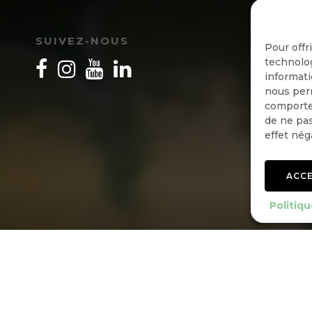
I
SUIVEZ-NOUS
Pour offr
technolog
informati
nous perm
comportem
de ne pas
effet nég
ACC
Politiqu