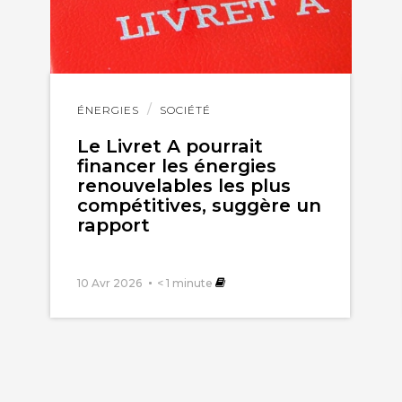
Lire
ÉNERGIES
SOCIÉTÉ
l'article
Le Livret A pourrait
financer les énergies
renouvelables les plus
compétitives, suggère un
rapport
10 Avr 2026
< 1
minute