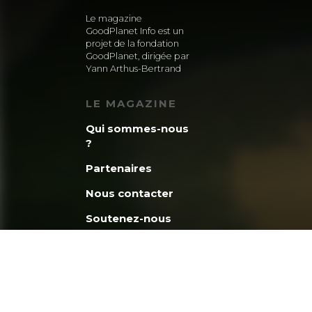
Le magazine
GoodPlanet Info est un
projet de la fondation
GoodPlanet, dirigée par
Yann Arthus-Bertrand
LE MAGAZINE
Qui sommes-nous
?
Partenaires
Nous contacter
Soutenez-nous
La minute
GoodPlanet
Découvrez la
fondation