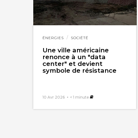
Lire
ÉNERGIES
SOCIÉTÉ
l'article
Une ville américaine
renonce à un "data
center" et devient
symbole de résistance
10 Avr 2026
< 1
minute