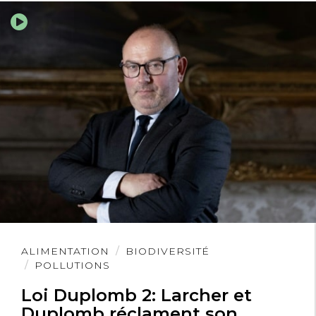
Lire
ALIMENTATION
BIODIVERSITÉ
l'article
POLLUTIONS
Loi Duplomb 2: Larcher et
Duplomb réclament son