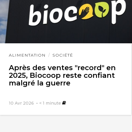
Lire
ALIMENTATION
SOCIÉTÉ
l'article
Après des ventes "record" en
2025, Biocoop reste confiant
malgré la guerre
10 Avr 2026
< 1
minute