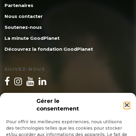
Partenaires
Nous contacter
Soutenez-nous
La minute GoodPlanet
Découvrez la fondation GoodPlanet
SUIVEZ-NOUS
INSCRIPTION NEWSLETTER
Gérer le
consentement
Pour offrir les meilleures expériences, nous utilisons
des technologies telles que les cookies pour stocker
Quotidienne
et/ou accéder aux informations des appareils. Le fait de