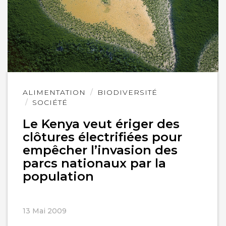
Lire
ALIMENTATION
BIODIVERSITÉ
l'article
SOCIÉTÉ
Le Kenya veut ériger des
clôtures électrifiées pour
empêcher l’invasion des
parcs nationaux par la
population
13 Mai 2009