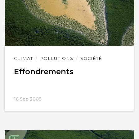
Lire
CLIMAT
POLLUTIONS
SOCIÉTÉ
l'article
Effondrements
16 Sep 2009