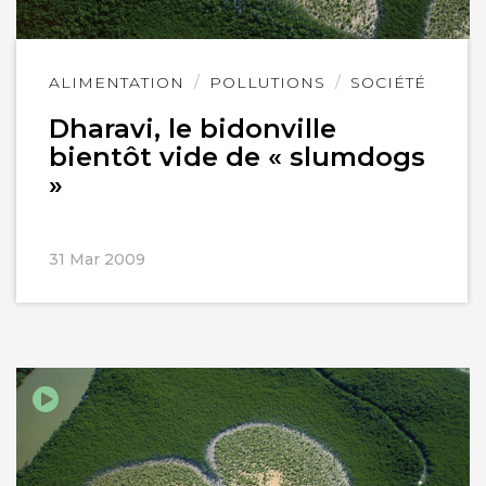
Lire
ALIMENTATION
POLLUTIONS
SOCIÉTÉ
l'article
Dharavi, le bidonville
bientôt vide de « slumdogs
»
31 Mar 2009