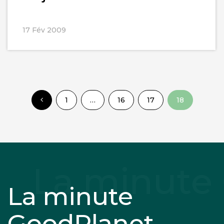
17 Fév 2009
1
…
16
17
18
La minute
GoodPlanet