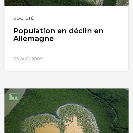
Lire
SOCIÉTÉ
l'article
Population en déclin en
Allemagne
06 Août 2009