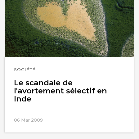
Lire
SOCIÉTÉ
l'article
Le scandale de
l'avortement sélectif en
Inde
06 Mar 2009