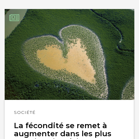
Lire
SOCIÉTÉ
l'article
La fécondité se remet à
augmenter dans les plus