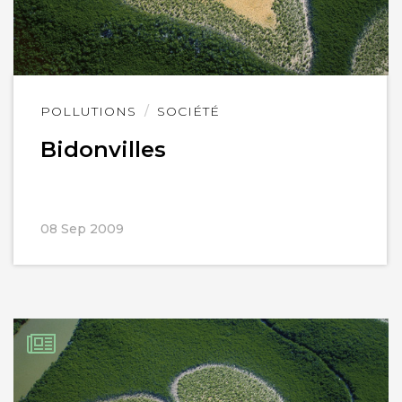
Lire
POLLUTIONS
SOCIÉTÉ
l'article
Bidonvilles
08 Sep 2009