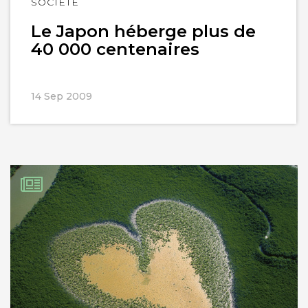
Lire
SOCIÉTÉ
l'article
Le Japon héberge plus de
40 000 centenaires
14 Sep 2009