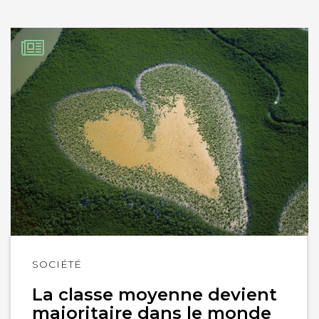
Lire
SOCIÉTÉ
l'article
La classe moyenne devient
majoritaire dans le monde