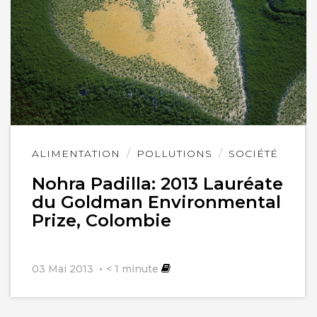
Lire
ALIMENTATION
POLLUTIONS
SOCIÉTÉ
l'article
Nohra Padilla: 2013 Lauréate
du Goldman Environmental
Prize, Colombie
03 Mai 2013
< 1
minute