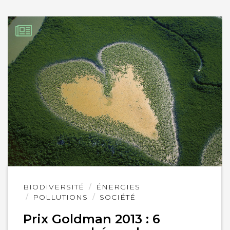
Lire
BIODIVERSITÉ
ÉNERGIES
l'article
POLLUTIONS
SOCIÉTÉ
Prix Goldman 2013 : 6