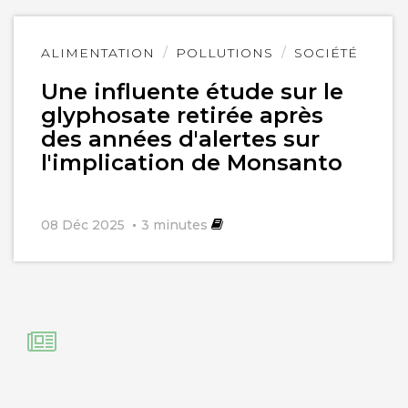
Lire
ALIMENTATION
POLLUTIONS
SOCIÉTÉ
l'article
Une influente étude sur le
glyphosate retirée après
des années d'alertes sur
l'implication de Monsanto
08 Déc 2025
3
minutes