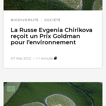
Lire
BIODIVERSITÉ
SOCIÉTÉ
l'article
La Russe Evgenia Chirikova
reçoit un Prix Goldman
pour l’environnement
07 Mai 2012
< 1
minute