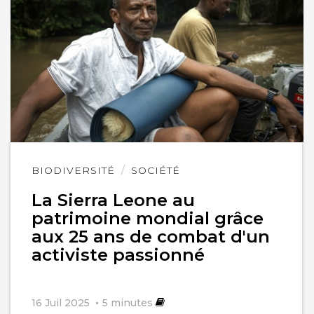
Lire
BIODIVERSITÉ
SOCIÉTÉ
l'article
La Sierra Leone au
patrimoine mondial grâce
aux 25 ans de combat d'un
activiste passionné
16 Juil 2025
5
minutes