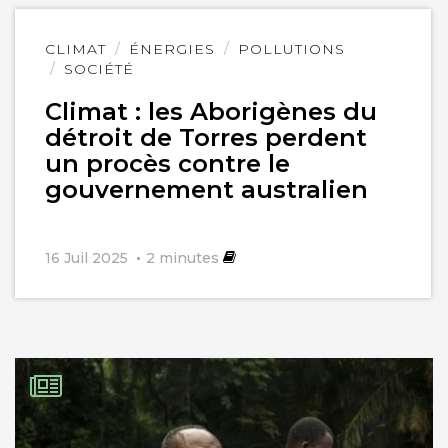
Lire
CLIMAT
ÉNERGIES
POLLUTIONS
l'article
SOCIÉTÉ
Climat : les Aborigènes du
détroit de Torres perdent
un procès contre le
gouvernement australien
16 Juil 2025
2
minutes