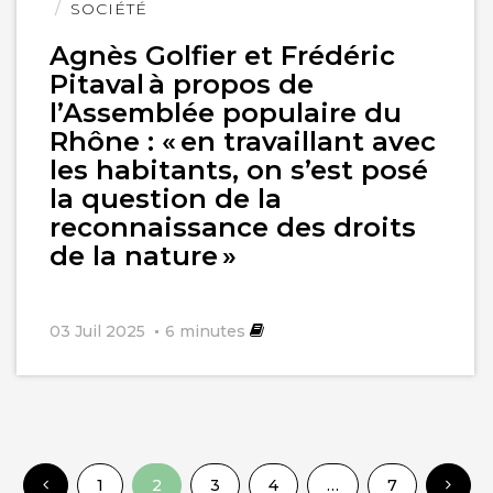
SOCIÉTÉ
Agnès Golfier et Frédéric
Pitaval à propos de
l’Assemblée populaire du
Rhône : « en travaillant avec
les habitants, on s’est posé
la question de la
reconnaissance des droits
de la nature »
03 Juil 2025
6
minutes
1
2
3
4
…
7