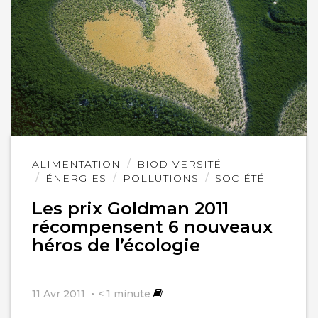
Lire
ALIMENTATION
BIODIVERSITÉ
l'article
ÉNERGIES
POLLUTIONS
SOCIÉTÉ
Les prix Goldman 2011
récompensent 6 nouveaux
héros de l’écologie
11 Avr 2011
< 1
minute