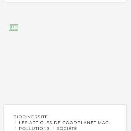
Lire
BIODIVERSITÉ
l'article
LES ARTICLES DE GOODPLANET MAG'
POLLUTIONS
SOCIÉTÉ