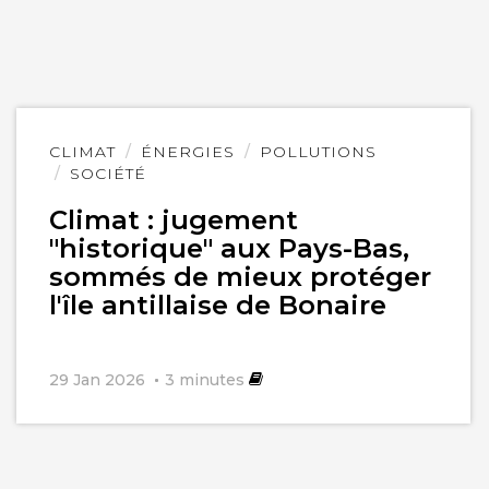
Lire
CLIMAT
ÉNERGIES
POLLUTIONS
l'article
SOCIÉTÉ
Climat : jugement
"historique" aux Pays-Bas,
sommés de mieux protéger
l'île antillaise de Bonaire
29 Jan 2026
3
minutes