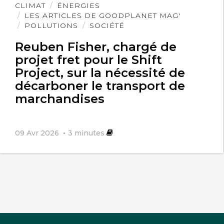
Lire
CLIMAT
ÉNERGIES
l'article
LES ARTICLES DE GOODPLANET MAG'
POLLUTIONS
SOCIÉTÉ
Reuben Fisher, chargé de
projet fret pour le Shift
Project, sur la nécessité de
décarboner le transport de
marchandises
09 Avr 2026
3
minutes