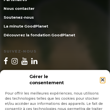
Nous contacter
Soutenez-nous
La minute GoodPlanet
Découvrez la fondation GoodPlanet
SUIVEZ-NOUS
INSCRIPTION NEWSLETTER
Gérer le
consentement
Pour offrir les meilleures expériences, nous utilisons
des technologies telles que les cookies pour stocker
Quotidienne
et/ou accéder aux informations des appareils. Le fait de
consentir à ces technologies nous permettra de traiter