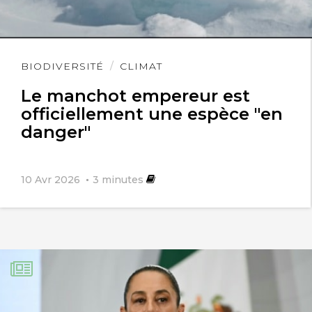
Lire
BIODIVERSITÉ
CLIMAT
l'article
Le manchot empereur est
officiellement une espèce "en
danger"
10 Avr 2026
3
minutes