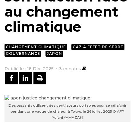
au changement
climatique
CHANGEMENT CLIMATIQUE
GAZ À EFFET DE SERRE
GOUVERNANCE
JAPON
Publié le : 18 Déc 2025
3
minutes
PARTAGER SUR FACEBOOK
PARTAGER SUR LINKEDIN
IMPRIMER
Des passants utilisent des ventilateurs portables pour se rafraîchir
pendant une vague de chaleur à Tokyo, le 26 juillet 2025 © AFP
Yuichi YAMAZAKI