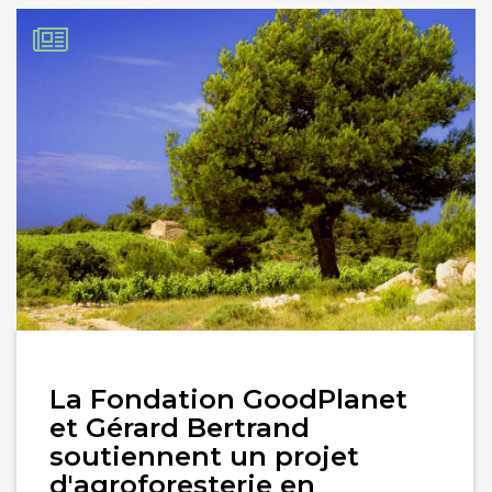
Lire
La Fondation GoodPlanet
l'article
et Gérard Bertrand
soutiennent un projet
d'agroforesterie en