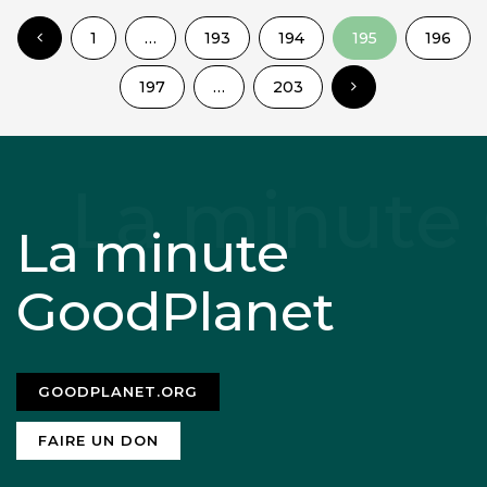
1
…
193
194
195
196
197
…
203
La minute
GoodPlanet
GOODPLANET.ORG
FAIRE UN DON