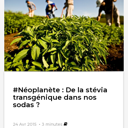
Lire
#Néoplanète : De la stévia
l'article
transgénique dans nos
sodas ?
24 Avr 2015
3
minutes