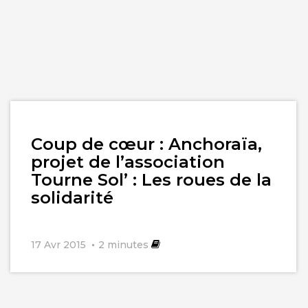
Lire
Coup de cœur : Anchoraïa,
l'article
projet de l’association
Tourne Sol’ : Les roues de la
solidarité
17 Avr 2015
2
minutes