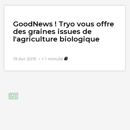
Lire
GoodNews ! Tryo vous offre
l'article
des graines issues de
l'agriculture biologique
19 Avr 2015
< 1
minute