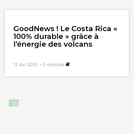
Lire
GoodNews ! Le Costa Rica «
l'article
100% durable » grâce à
l’énergie des volcans
12 Avr 2015
3
minutes