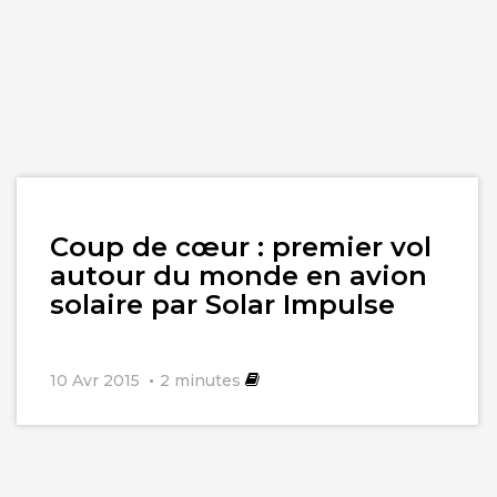
Lire
Coup de cœur : premier vol
l'article
autour du monde en avion
solaire par Solar Impulse
10 Avr 2015
2
minutes