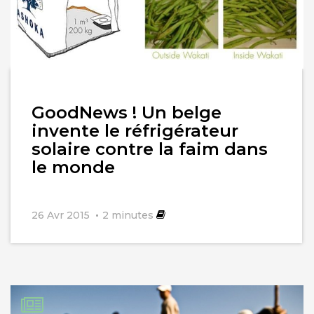
Lire
GoodNews ! Un belge
l'article
invente le réfrigérateur
solaire contre la faim dans
le monde
26 Avr 2015
2
minutes