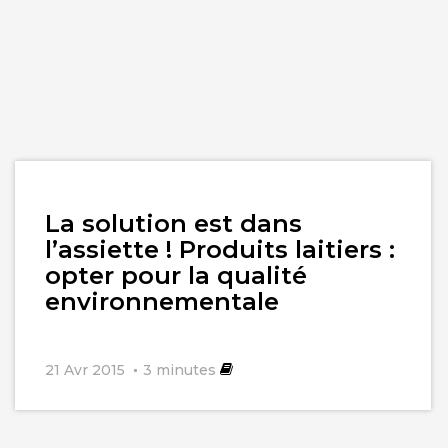
Lire
La solution est dans
l'article
l’assiette ! Produits laitiers :
opter pour la qualité
environnementale
21 Avr 2015
3
minutes