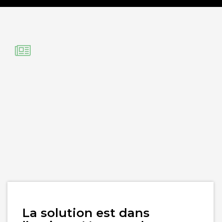
Lire
La solution est dans
l'article