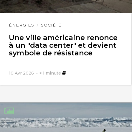
Lire
ÉNERGIES
SOCIÉTÉ
l'article
Une ville américaine renonce
à un "data center" et devient
symbole de résistance
10 Avr 2026
< 1
minute