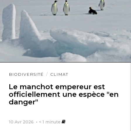
Lire
BIODIVERSITÉ
CLIMAT
l'article
Le manchot empereur est
officiellement une espèce "en
danger"
10 Avr 2026
< 1
minute