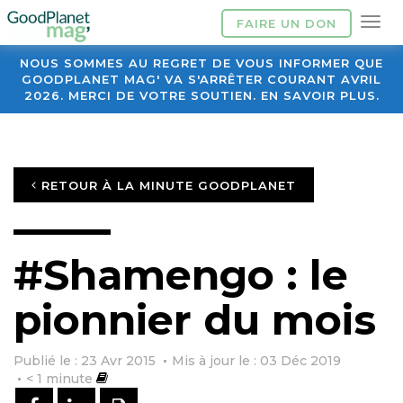
FAIRE UN DON
NOUS SOMMES AU REGRET DE VOUS INFORMER QUE
GOODPLANET MAG' VA S'ARRÊTER COURANT AVRIL
2026. MERCI DE VOTRE SOUTIEN. EN SAVOIR PLUS.
RETOUR À LA MINUTE GOODPLANET
#Shamengo : le
pionnier du mois
Publié le : 23 Avr 2015
Mis à jour le : 03 Déc 2019
< 1
minute
PARTAGER SUR FACEBOOK
PARTAGER SUR LINKEDIN
IMPRIMER