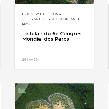
Lire
BIODIVERSITÉ
CLIMAT
l'article
LES ARTICLES DE GOODPLANET
MAG'
Le bilan du 6e Congrès
Mondial des Parcs
28 Nov 2014