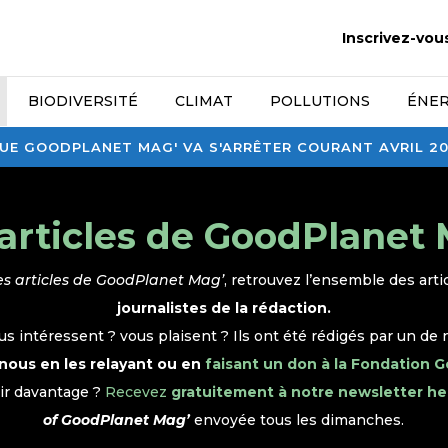
Inscrivez-vou
BIODIVERSITÉ
CLIMAT
POLLUTIONS
ÉNER
E GOODPLANET MAG' VA S'ARRÊTER COURANT AVRIL 2026
articles de GoodPlanet
es articles de GoodPlanet Mag’
, retrouvez l’ensemble des arti
journalistes de la rédaction.
ous intéressent ? vous plaisent ? Ils ont été rédigés par un de 
nous en les relayant ou en
faisant un don à la Fondation 
ir davantage ?
Recevez
gratuitement à notre newsletter h
of GoodPlanet Mag’
envoyée tous les dimanches.