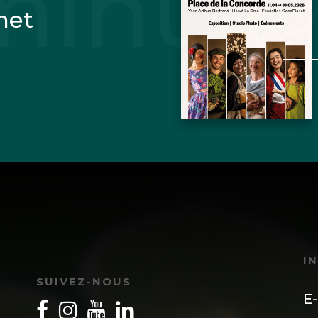
net
I
SUIVEZ-NOUS