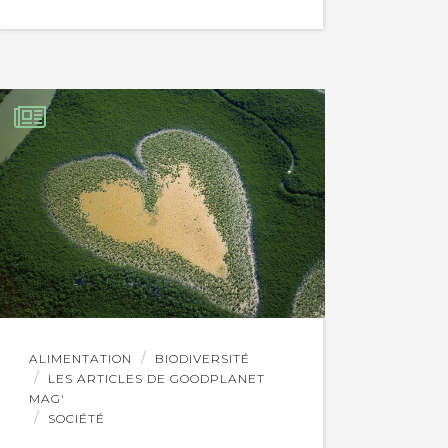
Lire
ALIMENTATION
BIODIVERSITÉ
l'article
LES ARTICLES DE GOODPLANET
MAG'
SOCIÉTÉ