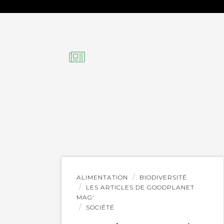
Lire
ALIMENTATION
BIODIVERSITÉ
l'article
LES ARTICLES DE GOODPLANET
MAG'
SOCIÉTÉ