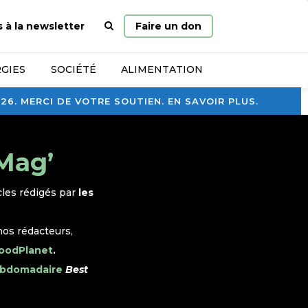
Page
s à la newsletter
Faire un don
d’accueil
GIES
SOCIÉTÉ
ALIMENTATION
. MERCI DE VOTRE SOUTIEN. EN SAVOIR PLUS.
 Mag’
cles rédigés par
les
nos rédacteurs,
GoodPlanet
.
ebdomadaire
Best