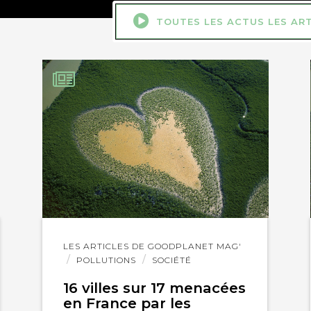
TOUTES LES ACTUS LES AR
Lire
LES ARTICLES DE GOODPLANET MAG'
l'article
POLLUTIONS
SOCIÉTÉ
16 villes sur 17 menacées
en France par les