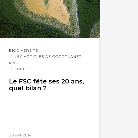
Lire
BIODIVERSITÉ
l'article
LES ARTICLES DE GOODPLANET
MAG'
SOCIÉTÉ
Le FSC fête ses 20 ans,
quel bilan ?
28 Avr 2014