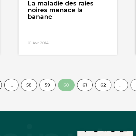
La maladie des raies
noires menace la
banane
01 Avr 2014
…
58
59
60
61
62
…