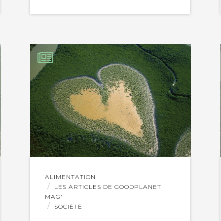
Lire
ALIMENTATION
l'article
LES ARTICLES DE GOODPLANET
MAG'
SOCIÉTÉ