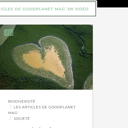
TICLES DE GOODPLANET MAG’ EN VIDÉO
Lire
BIODIVERSITÉ
l'article
LES ARTICLES DE GOODPLANET
MAG'
SOCIÉTÉ