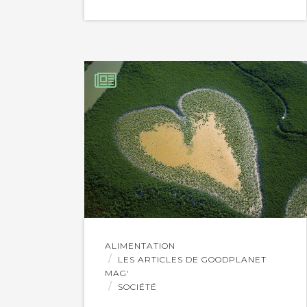
Lire
ALIMENTATION
l'article
LES ARTICLES DE GOODPLANET
MAG'
SOCIÉTÉ