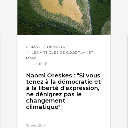
Lire
CLIMAT
DÉBATTRE
l'article
LES ARTICLES DE GOODPLANET
MAG'
SOCIÉTÉ
Naomi Oreskes : "Si vous
tenez à la démocratie et
à la liberté d’expression,
ne dénigrez pas le
changement
climatique"
18 Sep 2014