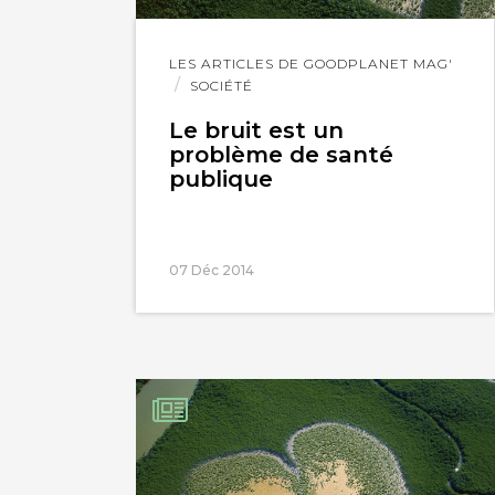
Lire
LES ARTICLES DE GOODPLANET MAG'
l'article
SOCIÉTÉ
Le bruit est un
problème de santé
publique
07 Déc 2014