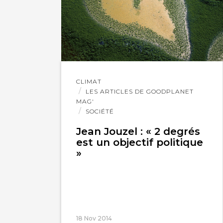
Lire
CLIMAT
l'article
LES ARTICLES DE GOODPLANET
MAG'
SOCIÉTÉ
Jean Jouzel : « 2 degrés
est un objectif politique
»
18 Nov 2014