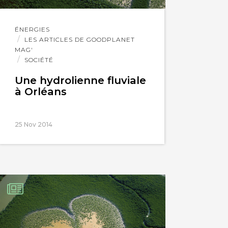
Lire
ÉNERGIES
l'article
LES ARTICLES DE GOODPLANET
MAG'
SOCIÉTÉ
Une hydrolienne fluviale
à Orléans
25 Nov 2014