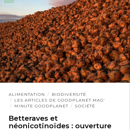
Lire
ALIMENTATION
BIODIVERSITÉ
l'article
LES ARTICLES DE GOODPLANET MAG'
MINUTE GOODPLANET
SOCIÉTÉ
Betteraves et
néonicotinoïdes : ouverture