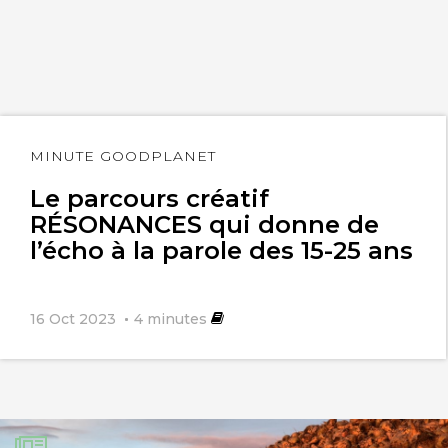
Lire
MINUTE GOODPLANET
l'article
Le parcours créatif
RÉSONANCES qui donne de
l’écho à la parole des 15-25 ans
16 Oct 2023
4
minutes