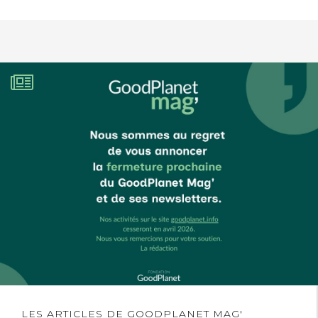
Lire
LES ARTICLES DE GOODPLANET MAG'