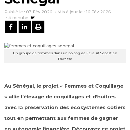
Publié le : 03 Fév 2026
Mis à jour le : 16 Fév 2026
4
minutes
PARTAGER SUR FACEBOOK
PARTAGER SUR LINKEDIN
IMPRIMER
Un groupe de femmes dans un bolong de Falia. © Sébastien
Durasse
Au Sénégal, le projet « Femmes et Coquillage
» allie l’élevage de coquillages et d’huitres
avec la préservation des écosystèmes côtiers
tout en permettant aux femmes de gagner
en autonomie financière. Découvrez ce projet