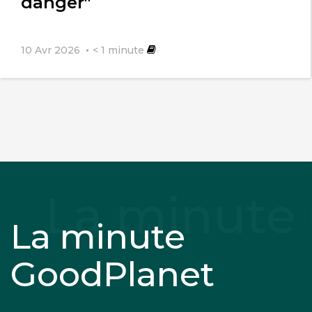
danger"
10 Avr 2026
< 1
minute
La minute
GoodPlanet