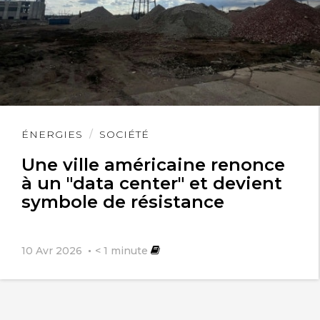
Lire
ÉNERGIES
SOCIÉTÉ
l'article
Une ville américaine renonce
à un "data center" et devient
symbole de résistance
10 Avr 2026
< 1
minute