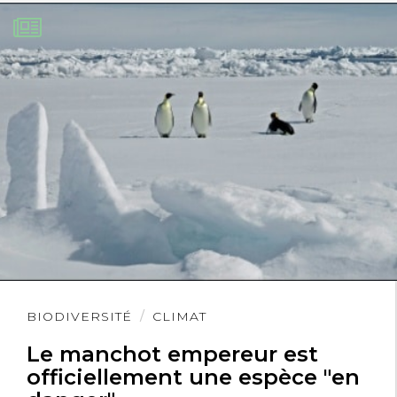
Lire
BIODIVERSITÉ
CLIMAT
l'article
Le manchot empereur est
officiellement une espèce "en