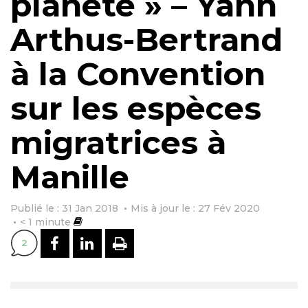
planète » – Yann
Arthus-Bertrand
à la Convention
sur les espèces
migratrices à
Manille
Publié le : 31 Jan 2018
Mis à jour le : 27 Fév 2020
< 1
minute
PARTAGER SUR FACEBOOK
PARTAGER SUR LINKEDI
IMPRIMER
2