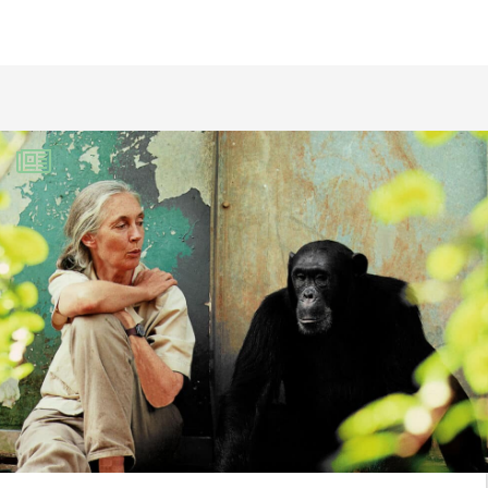
very much.
Claude Renaud
5 février 2018
« Nous devons essayer de sauver la
Planète » Sous-entendu, nous devons
essayer de sauver
l’Humanité. Pourquoi ce mot
d’Humanité est-il si difficile à
prononcer? La Planète continuera
à tourner sans nous.