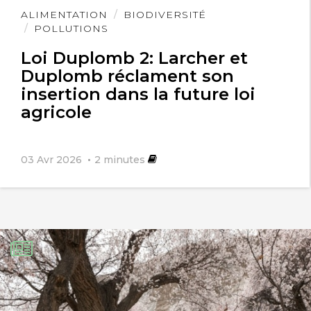
Lire
ALIMENTATION
BIODIVERSITÉ
l'article
POLLUTIONS
Loi Duplomb 2: Larcher et
Duplomb réclament son
insertion dans la future loi
agricole
03 Avr 2026
2
minutes