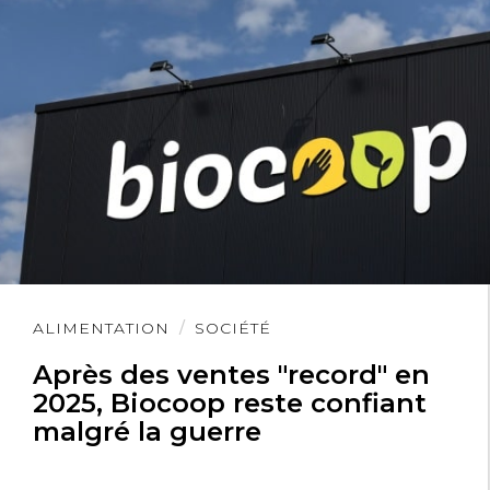
Lire
ALIMENTATION
SOCIÉTÉ
l'article
Après des ventes "record" en
2025, Biocoop reste confiant
malgré la guerre