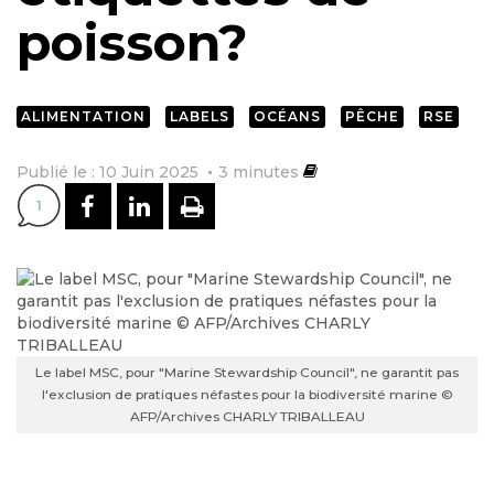
poisson?
ALIMENTATION
LABELS
OCÉANS
PÊCHE
RSE
Publié le : 10 Juin 2025
3
minutes
PARTAGER SUR FACEBOOK
PARTAGER SUR LINKEDI
IMPRIMER
1
Le label MSC, pour "Marine Stewardship Council", ne garantit pas
l'exclusion de pratiques néfastes pour la biodiversité marine ©
AFP/Archives CHARLY TRIBALLEAU