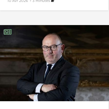
10 Avr 2026
3
minutes
chalutage et la senne démersale, qui
font plus de dégâts qu’une grenade,
doivent eux aussi être interdits. Sinon il
n’y a pas de logique.