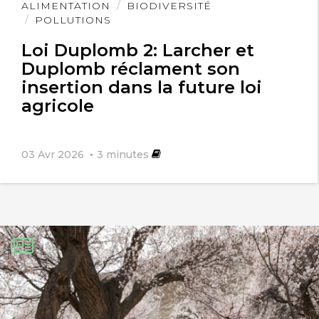
Lire
ALIMENTATION
BIODIVERSITÉ
l'article
POLLUTIONS
Loi Duplomb 2: Larcher et
Duplomb réclament son
insertion dans la future loi
agricole
03 Avr 2026
3
minutes