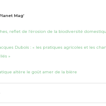
dPlanet Mag’
hes, reflet de l’érosion de la biodiversité domestiq
acques Dubois : « les pratiques agricoles et les c
liés »
ique altère le goût amer de la bière
e