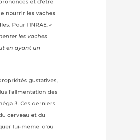
prononcés et d’être
de nourrir les vaches
les. Pour l’INRAE, «
menter les vaches
out en ayant un
propriétés gustatives,
lus l’alimentation des
méga 3. Ces derniers
du cerveau et du
quer lui-même, d’où