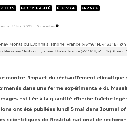
TATION
BIODIVERSITÉ
ÉLEVAGE
FRANCE
jour le : 13 Mai 2025
2
minutes
ers Bessenay Monts du Lyonnais, Rhône, France (45°46’ N, 4°33’ E). © Yann
ue montre l’impact du réchauffement climatique s
ux menés dans une ferme expérimentale du Massi
omages est liée à la quantité d’herbe fraîche ingé
sions ont été publiées lundi 5 mai dans Journal of
es scientifiques de l’Institut national de recherch