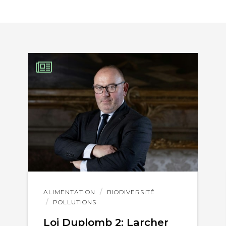
EBOOK
KEDIN
Lire
ALIMENTATION
BIODIVERSITÉ
l'article
POLLUTIONS
Loi Duplomb 2: Larcher