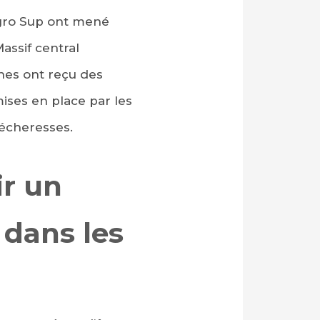
Agro Sup ont mené
assif central
ches ont reçu des
ises en place par les
sécheresses.
ir un
 dans les