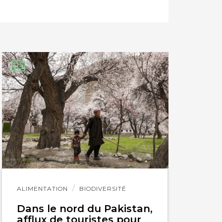
Lire
ALIMENTATION
BIODIVERSITÉ
l'article
Dans le nord du Pakistan,
afflux de touristes pour