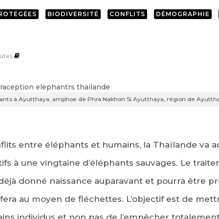
PROTÉGÉES
BIODIVERSITÉ
CONFLITS
DÉMOGRAPHIE
utes
phants à Ayutthaya, amphoe de Phra Nakhon Si Ayutthaya, région de Ayutt
nflits entre éléphants et humains, la Thaïlande va 
fs à une vingtaine d’éléphants sauvages. Le trait
 déjà donné naissance auparavant et pourra être p
 fera au moyen de fléchettes. L’objectif est de mett
ins individus et non pas de l’empêcher totalement