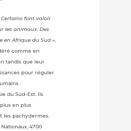
Certains font valoir
sur les animaux. Des
e en Afrique du Sud »
,
nsidéré comme en
n tandis que leur
aissances pour réguler
humains.
e du Sud-Est. Ils
 plus en plus
et les pachydermes.
 Nationaux, 4700