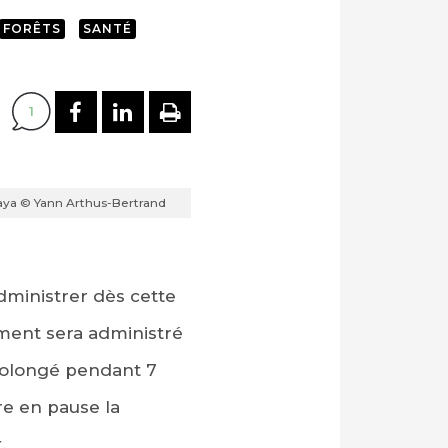
FORÊTS
SANTÉ
PARTAGER SUR FACEBOOK
PARTAGER SUR LINKEDI
IMPRIMER
1
haya © Yann Arthus-Bertrand
administrer dès cette
ement sera administré
rolongé pendant 7
re en pause la
.