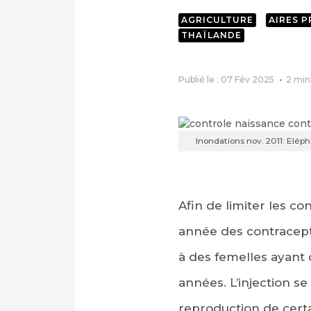
AGRICULTURE
AIRES 
THAÏLANDE
Publié le : 07 Fév 2025
2
min
Inondations nov. 2011: Elé
Afin de limiter les co
année des contracepti
à des femelles ayant
années. L’injection se
reproduction de certa