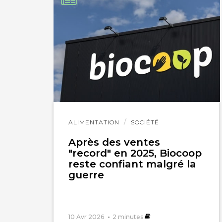
Lire
ALIMENTATION
SOCIÉTÉ
l'article
Après des ventes
"record" en 2025, Biocoop
reste confiant malgré la
guerre
10 Avr 2026
2
minutes