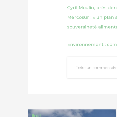
Cyril Moulin, présiden
Mercosur : « un plan 
souveraineté alimenta
Environnement : som
PARTAGER SUR FAC
Ecrire un commentair
PARTAGER SUR LIN
IMPRIMER