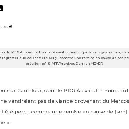
E
utes
 dont le PDG Alexandre Bompard avait annoncé que les magasins français 
t regretter que cela "ait été perçu comme une remise en cause de son part
brésilienne" © AFP/Archives Damien MEYER
tributeur Carrefour, dont le PDG Alexandre Bompar
 ne vendraient pas de viande provenant du Mercosu
ait été perçu comme une remise en cause de [son] 
ne ».