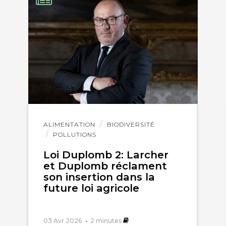
Lire
ALIMENTATION
BIODIVERSITÉ
l'article
POLLUTIONS
Loi Duplomb 2: Larcher
et Duplomb réclament
son insertion dans la
future loi agricole
03 Avr 2026
2
minutes