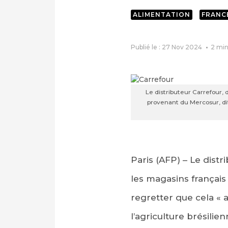
ALIMENTATION
FRANC
Publié le : 27 Nov 2024
2
min
Le distributeur Carrefour,
provenant du Mercosur, di
Paris (AFP) – Le dis
les magasins français
regretter que cela « 
l’agriculture brésilien