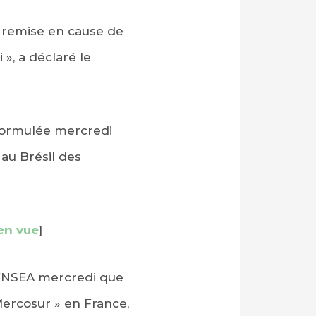
 remise en cause de
 », a déclaré le
 formulée mercredi
 au Brésil des
en vue
]
s FNSEA mercredi que
ercosur » en France,