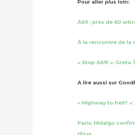
Pour aller plus loin:
A69 : près de 60 arb
À la rencontre de la 
« Stop A69! »: Greta
A lire aussi sur Good
« Highway to hell? »:
Paris: Hidalgo confir
l’Etat