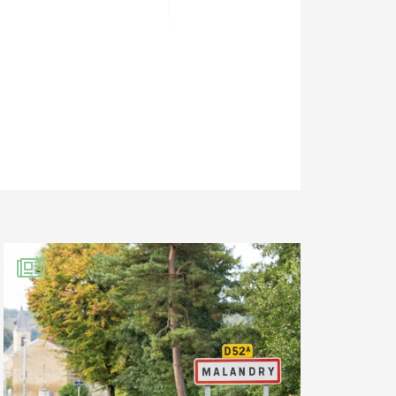
armi les soutiens
ont permis de
istes), sans
 même avec l’accord
 ne pas intervenir