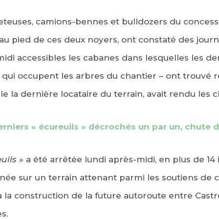
leteuses, camions-bennes et bulldozers du concess
au pied de ces deux noyers, ont constaté des journa
idi accessibles les cabanes dans lesquelles les de
9 qui occupent les arbres du chantier – ont trouvé r
le la dernière locataire du terrain, avait rendu les c
erniers « écureuils » décrochés un par un, chute d
uils »
a été arrêtée lundi après-midi, en plus de 14 
inée sur un terrain attenant parmi les soutiens de c
 la construction de la future autoroute entre Castr
s.