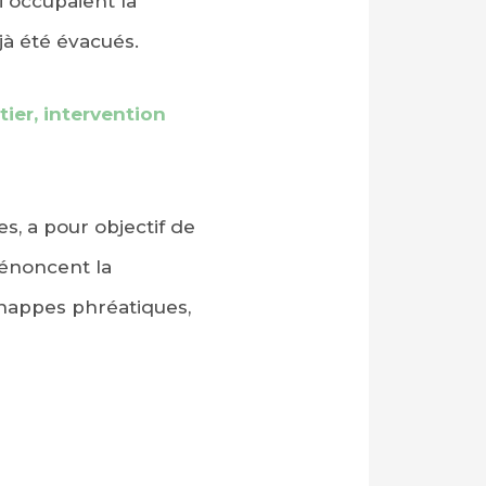
i occupaient la
éjà été évacués.
tier, intervention
s, a pour objectif de
dénoncent la
 nappes phréatiques,