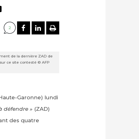
N
PARTAGER SUR FACEBOOK
PARTAGER SUR LINKEDI
IMPRIMER
2
lement de la dernière ZAD de
 sur ce site contesté © AFP
 (Haute-Garonne) lundi
à défendre »
(ZAD)
hant des quatre