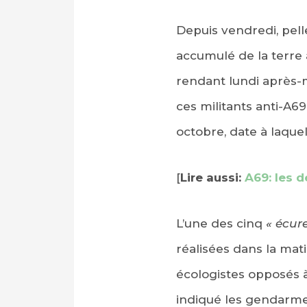
Depuis vendredi, pel
accumulé de la terre 
rendant lundi après-m
ces militants anti-A6
octobre, date à laquel
[
Lire aussi:
A69: les d
L’une des cinq
« écure
réalisées dans la mat
écologistes opposés à
indiqué les gendarme