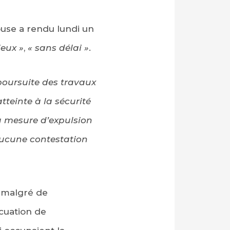
ouse a rendu lundi un
ieux »
,
« sans délai »
.
 poursuite des travaux
tteinte à la sécurité
a mesure d’expulsion
 aucune contestation
 malgré de
cuation de