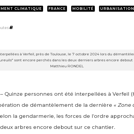
MENT CLIMATIQUE
FRANCE
MOBILITÉ
URBANISATIO
utes
terpellées à Verfeil, près de Toulouse, le 7 octobre 2024 lors du démantè
cureuils" sont encore perchés dans les deux derniers arbres encore debout
Matthieu RONDEL
) – Quinze personnes ont été interpellées à Verfeil
opération de démantèlement de la dernière
« Zone 
, selon la gendarmerie, les forces de l’ordre approc
deux arbres encore debout sur ce chantier.