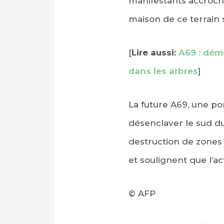
manifestants accroché
maison de ce terrain s
[
Lire aussi:
A69 : démo
dans les arbres
]
La future A69, une po
désenclaver le sud d
destruction de zones 
et soulignent que l’ac
© AFP