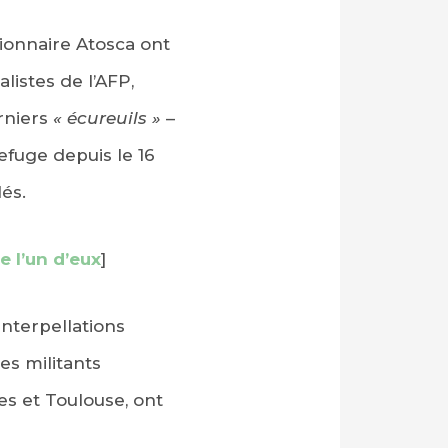
ionnaire Atosca ont
listes de l’AFP,
rniers
« écureuils »
–
efuge depuis le 16
lés.
e l’un d’eux
]
interpellations
es militants
es et Toulouse, ont