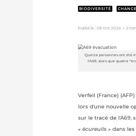
BIODIVERSITÉ
CHANGE
Publié le : 08 Oct 2024
2
min
Quinze personnes ont été in
l'A69, alors que quatre "é
Verfeil (France) (AFP
lors d’une nouvelle 
sur le tracé de l’A69
« écureuils »
dans les 