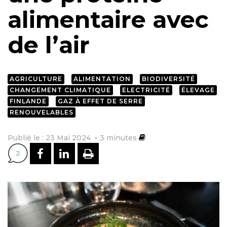
alimentaire avec
de l’air
AGRICULTURE
ALIMENTATION
BIODIVERSITÉ
CHANGEMENT CLIMATIQUE
ELECTRICITÉ
ÉLEVAGE
FINLANDE
GAZ À EFFET DE SERRE
RENOUVELABLES
Publié le : 23 Mai 2024
3
minutes
PARTAGER SUR FACEBOOK
PARTAGER SUR LINKEDI
IMPRIMER
2