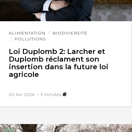
Lire
ALIMENTATION
BIODIVERSITÉ
l'article
POLLUTIONS
Loi Duplomb 2: Larcher et
Duplomb réclament son
insertion dans la future loi
agricole
03 Avr 2026
3
minutes