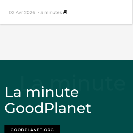
02 Avr 2026
3
minutes
La minute
GoodPlanet
GOODPLANET.ORG