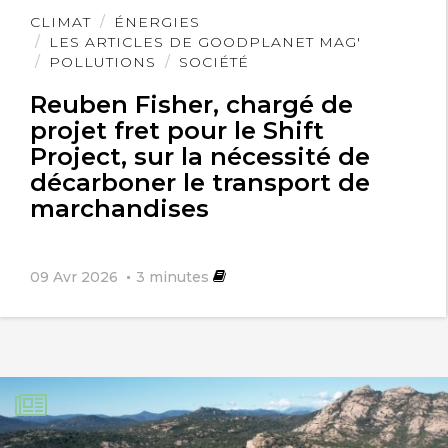
Lire
CLIMAT
ÉNERGIES
l'article
LES ARTICLES DE GOODPLANET MAG'
POLLUTIONS
SOCIÉTÉ
Reuben Fisher, chargé de
projet fret pour le Shift
Project, sur la nécessité de
décarboner le transport de
marchandises
09 Avr 2026
3
minutes