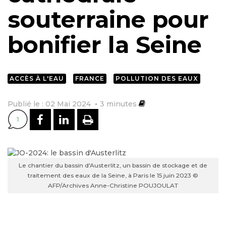
souterraine pour
bonifier la Seine
ACCÈS À L'EAU
FRANCE
POLLUTION DES EAUX
Publié le : 02 Mai 2024
3
minutes
PARTAGER SUR FACEBOOK
PARTAGER SUR LINKEDI
IMPRIMER
1
Le chantier du bassin d'Austerlitz, un bassin de stockage et de
traitement des eaux de la Seine, à Paris le 15 juin 2023 ©
AFP/Archives Anne-Christine POUJOULAT