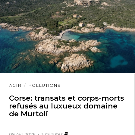
Lire
AGIR
POLLUTIONS
l'article
Corse: transats et corps-morts
refusés au luxueux domaine
de Murtoli
09 Avr 2026
3
minutes