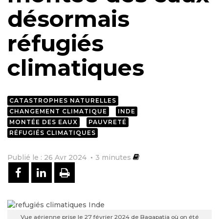
désormais
réfugiés
climatiques
CATASTROPHES NATURELLES
CHANGEMENT CLIMATIQUE
INDE
MONTÉE DES EAUX
PAUVRETÉ
RÉFUGIÉS CLIMATIQUES
Publié le : 26 Avr 2024
3
minutes
PARTAGER SUR FACEBOOK
PARTAGER SUR LINKEDIN
IMPRIMER
Vue aérienne prise le 27 février 2024 de Bagapatia où on été