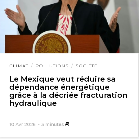
Lire
CLIMAT
POLLUTIONS
SOCIÉTÉ
l'article
Le Mexique veut réduire sa
dépendance énergétique
grâce à la décriée fracturation
hydraulique
10 Avr 2026
3
minutes