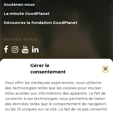
Soutenez-nous
La minute GoodPlanet
Découvrez la fondation GoodPlanet
SUIVEZ-NOUS
INSCRIPTION NEWSLETTER
Gérer le
consentement
Pour offrir les meilleures expériences, nous utilisons
des technologies telles que les cookies pour stocker
Quotidienne
et/ou accéder aux informations des appareils. Le fait de
consentir à ces technologies nous permettra de traiter
Hebdo
des données telles que le comportement de navigation
ou les ID uniques sur ce site. Le fait de ne pas consentir