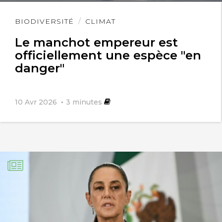
Lire
BIODIVERSITÉ
CLIMAT
l'article
Le manchot empereur est
officiellement une espèce "en
danger"
10 Avr 2026
3
minutes