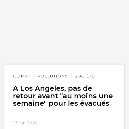
Lire
CLIMAT
POLLUTIONS
SOCIÉTÉ
l'article
A Los Angeles, pas de
retour avant "au moins une
semaine" pour les évacués
17 Jan 2025