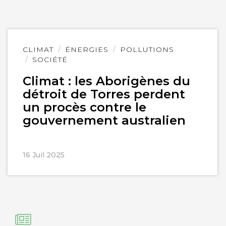
Lire
CLIMAT
ÉNERGIES
POLLUTIONS
l'article
SOCIÉTÉ
Climat : les Aborigènes du
détroit de Torres perdent
un procès contre le
gouvernement australien
16 Juil 2025