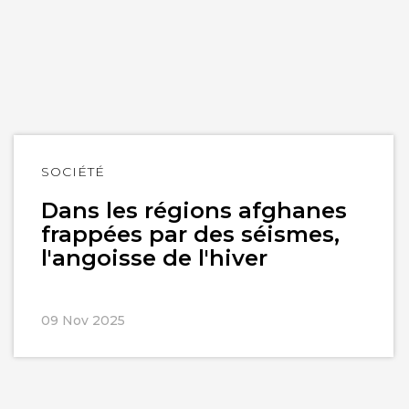
Lire
SOCIÉTÉ
l'article
Dans les régions afghanes
frappées par des séismes,
l'angoisse de l'hiver
09 Nov 2025