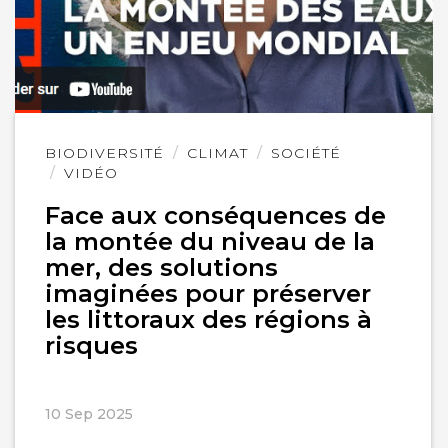
Lire
BIODIVERSITÉ
CLIMAT
SOCIÉTÉ
l'article
VIDÉO
Face aux conséquences de
la montée du niveau de la
mer, des solutions
imaginées pour préserver
les littoraux des régions à
risques
10 Sep 2025