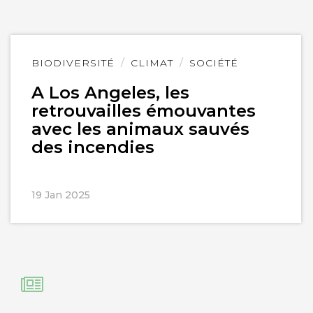
Lire
BIODIVERSITÉ
CLIMAT
SOCIÉTÉ
l'article
A Los Angeles, les
retrouvailles émouvantes
avec les animaux sauvés
des incendies
19 Jan 2025