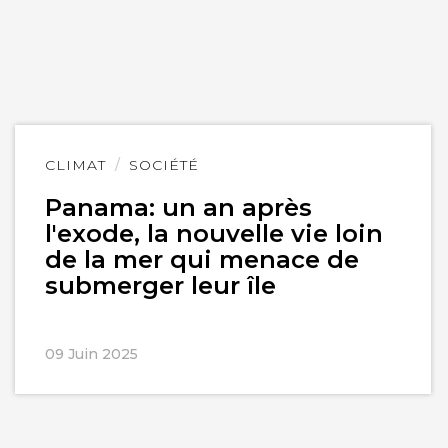
Lire
CLIMAT
SOCIÉTÉ
l'article
Panama: un an après
l'exode, la nouvelle vie loin
de la mer qui menace de
submerger leur île
09 Juin 2025