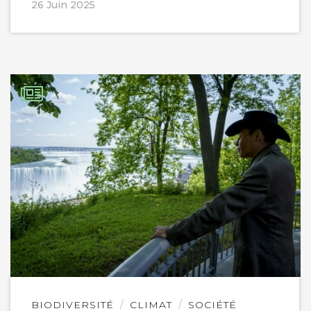
26 Juin 2025
Lire
BIODIVERSITÉ
CLIMAT
SOCIÉTÉ