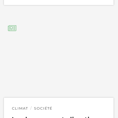
Lire
CLIMAT
SOCIÉTÉ
l'article