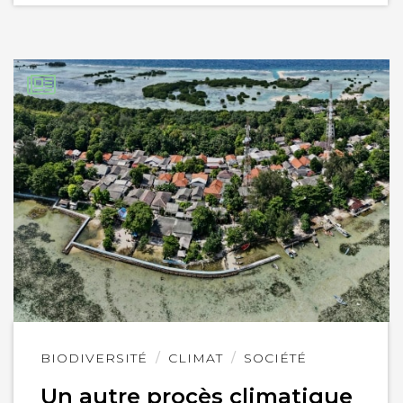
Lire
BIODIVERSITÉ
CLIMAT
SOCIÉTÉ
l'article
Un autre procès climatique