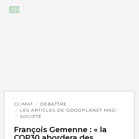
Lire
CLIMAT
DÉBATTRE
l'article
LES ARTICLES DE GOODPLANET MAG'
SOCIÉTÉ
François Gemenne : « la
COP30 abordera des