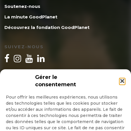
Soutenez-nous
La minute GoodPlanet
Découvrez la fondation GoodPlanet
SUIVEZ-NOUS
INSCRIPTION NEWSLETTER
Gérer le
consentement
Pour offrir les meilleures expériences, nous utilisons
des technologies telles que les cookies pour stocker
Quotidienne
et/ou accéder aux informations des appareils. Le fait de
consentir à ces technologies nous permettra de traiter
Hebdo
des données telles que le comportement de navigation
ou les ID uniques sur ce site. Le fait de ne pas consentir