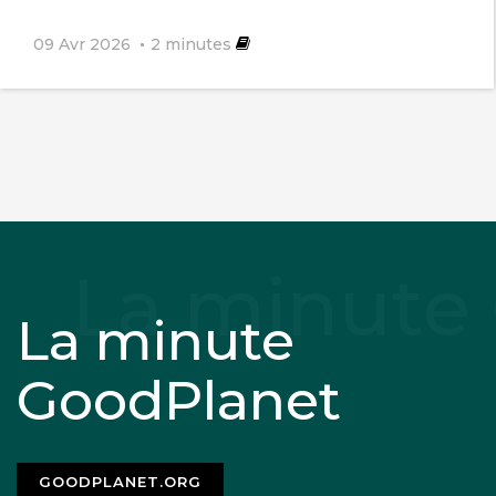
09 Avr 2026
2
minutes
La minute
GoodPlanet
GOODPLANET.ORG