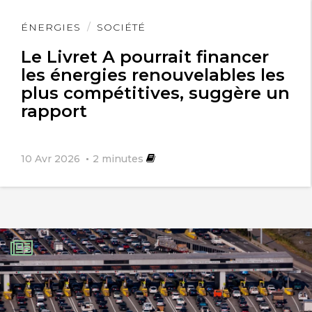
Lire
ÉNERGIES
SOCIÉTÉ
l'article
Le Livret A pourrait financer
les énergies renouvelables les
plus compétitives, suggère un
rapport
10 Avr 2026
2
minutes