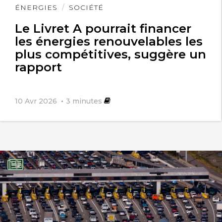
Lire
ÉNERGIES
SOCIÉTÉ
l'article
Le Livret A pourrait financer
les énergies renouvelables les
plus compétitives, suggère un
rapport
10 Avr 2026
3
minutes