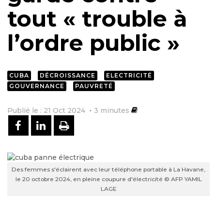
tout « trouble à
l’ordre public »
CUBA
DÉCROISSANCE
ELECTRICITÉ
GOUVERNANCE
PAUVRETÉ
Publié le : 21 Oct 2024
3
minutes
PARTAGER SUR FACEBOOK
PARTAGER SUR LINKEDIN
IMPRIMER
Des femmes s'éclairent avec leur téléphone portable à La Havane,
le 20 octobre 2024, en pleine coupure d'électricité © AFP YAMIL
LAGE