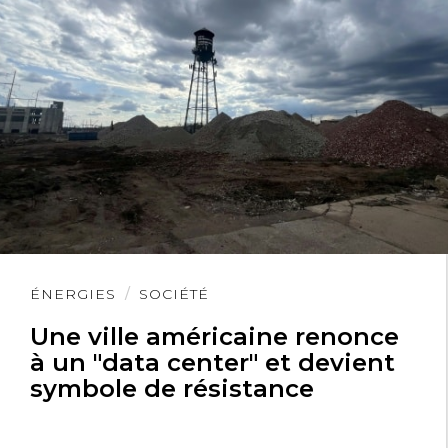
Lire
ÉNERGIES
SOCIÉTÉ
l'article
Une ville américaine renonce
à un "data center" et devient
symbole de résistance