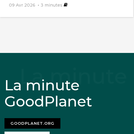
09 Avr 2026
3
minutes
La minute
GoodPlanet
GOODPLANET.ORG