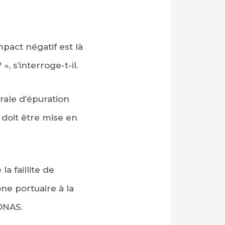
mpact négatif est là
, s’interroge-t-il.
trale d’épuration
 doit être mise en
a faillite de
one portuaire à la
’ONAS.