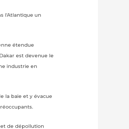
s l’Atlantique un
cienne étendue
 Dakar est devenue le
ne industrie en
e la baie et y évacue
 préoccupants.
jet de dépollution