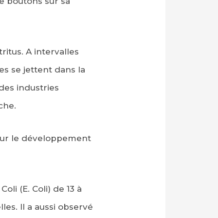
de boutons sur sa
ritus. A intervalles
s se jettent dans la
des industries
che.
pour le développement
li (E. Coli) de 13 à
les. Il a aussi observé