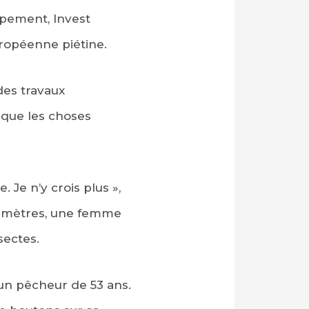
ppement, Invest
ropéenne piétine.
des travaux
 que les choses
. Je n’y crois plus »,
s mètres, une femme
sectes.
 un pêcheur de 53 ans.