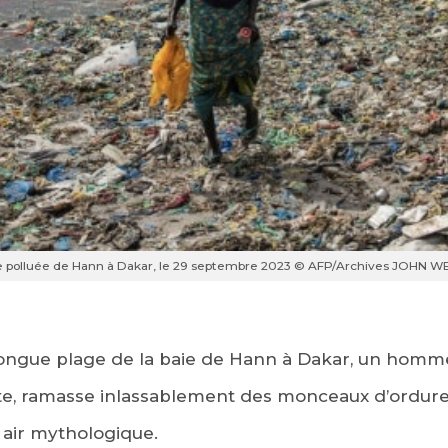
e polluée de Hann à Dakar, le 29 septembre 2023 © AFP/Archives JOHN 
 longue plage de la baie de Hann à Dakar, un homm
tte, ramasse inlassablement des monceaux d’ordures
 air mythologique.