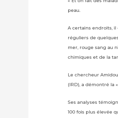
« Et on fait des malad
peau.
A certains endroits, i
réguliers de quelques
mer, rouge sang au niv
chimiques et de la ta
Le chercheur Amidou S
(IRD), a démontré la « 
Ses analyses témoignen
100 fois plus élevée q