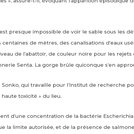
ies », assure-t-il, évoquant l’apparition épisodique 
l est presque impossible de voir le sable sous les dét
 centaines de mètres, des canalisations d’eaux usée
eau de l’abattoir, de couleur noire pour les rejets 
nnerie Senta. La gorge brûle quiconque s’en appro
onko, qui travaille pour l’Institut de recherche 
haute toxicité » du lieu.
t d’une concentration de la bactérie Escherichia Co
ue la limite autorisée, et de la présence de salmonel