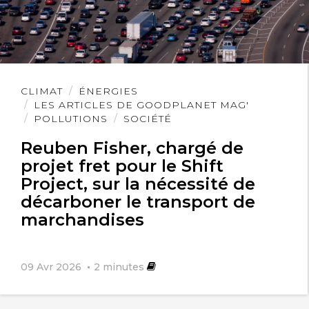
Lire
CLIMAT
ÉNERGIES
l'article
LES ARTICLES DE GOODPLANET MAG'
POLLUTIONS
SOCIÉTÉ
Reuben Fisher, chargé de
projet fret pour le Shift
Project, sur la nécessité de
décarboner le transport de
marchandises
09 Avr 2026
2
minutes