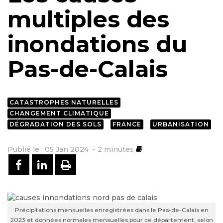
multiples des
inondations du
Pas-de-Calais
CATASTROPHES NATURELLES
CHANGEMENT CLIMATIQUE
DÉGRADATION DES SOLS
FRANCE
URBANISATION
Publié le : 05 Jan 2024
2
minutes
PARTAGER SUR FACEBOOK
PARTAGER SUR LINKEDIN
IMPRIMER
Précipitations mensuelles enregistrées dans le Pas-de-Calais en
2023 et données normales mensuelles pour ce département, selon