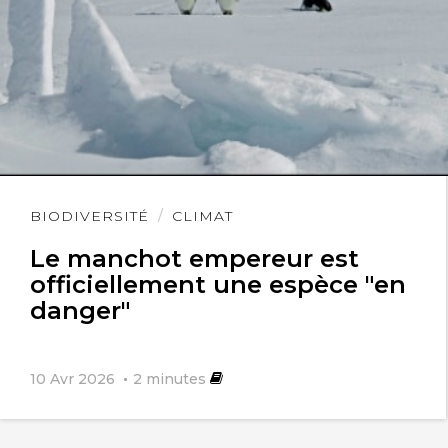
Lire
BIODIVERSITÉ
CLIMAT
l'article
Le manchot empereur est
officiellement une espèce "en
danger"
10 Avr 2026
2
minutes