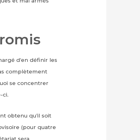
iques et mal armés
promis
argé d’en définir les
c pas complètement
quoi se concentrer
-ci.
 obtenu qu’il soit
visoire (pour quatre
étariat sera