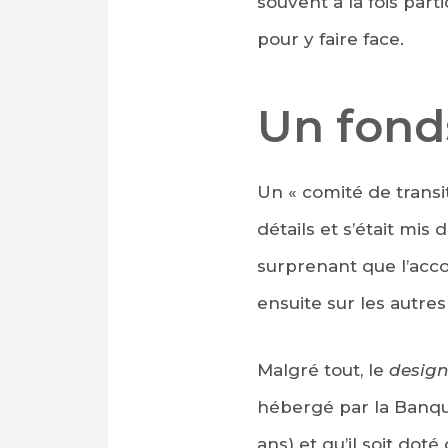
souvent à la fois pa
pour y faire face.
Un fond
Un « comité de transi
détails et s’était mi
surprenant que l’acco
ensuite sur les autres
Malgré tout, le
desig
hébergé par la Banque
ans) et qu’il soit dot