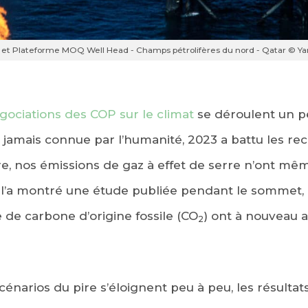
et Plateforme MOQ Well Head - Champs pétrolifères du nord - Qatar © Y
gociations des COP sur le climat
se déroulent un pe
jamais connue par l’humanité, 2023 a battu les reco
EBOOK
, nos émissions de gaz à effet de serre n’ont mêm
l’a montré une étude publiée pendant le sommet, 
KEDIN
de carbone d’origine fossile (CO
) ont à nouveau
2
cénarios du pire s’éloignent peu à peu, les résulta