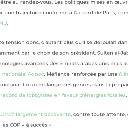
 être au rendez-vous. Les politiques mises en œuvre
ur une trajectoire conforme à l’accord de Paris, co
ONU
.
tension donc, d’autant plus qu’il se déroulait dan
otamment par le choix de son président, Sultan al-Ja
chnologies avancées des Émirats arabes unis mais a
 nationale, Adnoc
. Méfiance renforcée par une
fui
témoignant d’un mélange des genres dans la prépar
record de lobbyistes en faveur d’énergies fossiles
.
COP27 largement décevante
, contre toute attente
 les COP « à succès ».