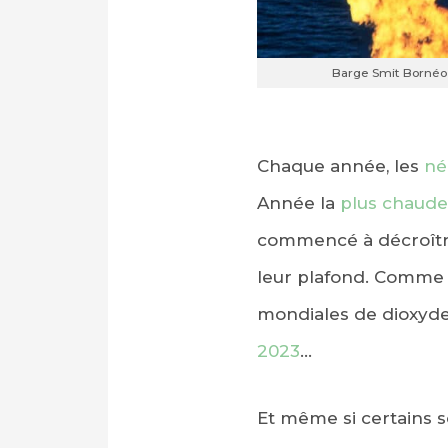
Barge Smit Bornéo 
Chaque année, les
né
Année la
plus chaude
PARTAGER SUR FAC
commencé à décroître
leur plafond. Comme 
PARTAGER SUR LIN
mondiales de dioxyde 
IMPRIMER
2023
…
Et même si certains s