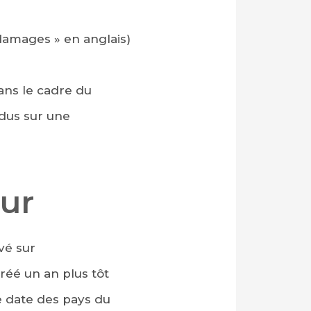
 damages » en anglais)
ans le cadre du
ndus sur une
our
vé sur
réé un an plus tôt
e date des pays du