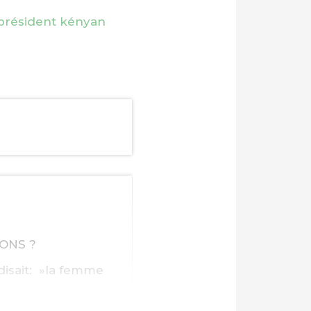
e président kényan
CONS ?
 disait: »la femme
outenable d’autant