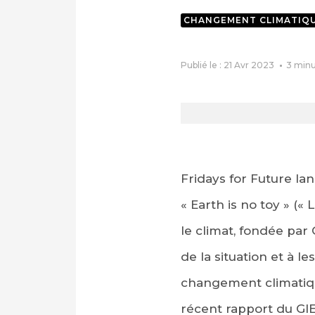
CHANGEMENT CLIMATIQ
Publié le : 21 Avr 2023
3
minu
Fridays for Future la
« Earth is no toy » («
le climat, fondée par 
de la situation et à l
changement climatiqu
récent rapport du GIE