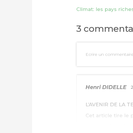
Climat: les pays rich
3 commenta
Ecrire un commentair
Henri DIDELLE
2
L’AVENIR DE LA 
Cet article tire l
est l’avenir de l