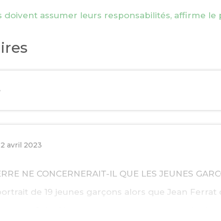
es doivent assumer leurs responsabilités, affirme l
ires
e
2 avril 2023
TERRE NE CONCERNERAIT-IL QUE LES JEUNES GAR
e portrait de 19 jeunes garçons alors que Jean Ferrat
’homme ». Cela dénote un comportement macho ins