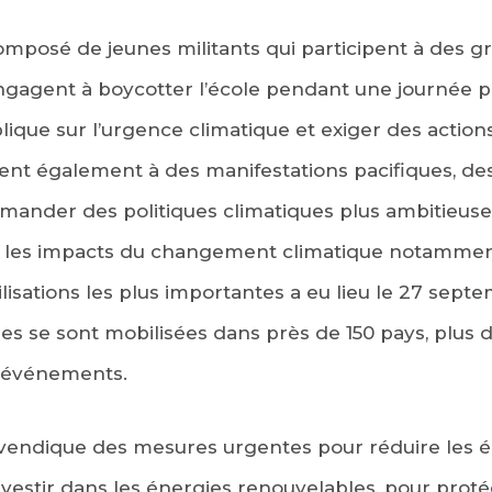
posé de jeunes militants qui participent à des grè
engagent à boycotter l’école pendant une journée 
blique sur l’urgence climatique et exiger des action
ipent également à des manifestations pacifiques, d
ander des politiques climatiques plus ambitieuses 
ur les impacts du changement climatique notammen
lisations les plus importantes a eu lieu le 27 sept
es se sont mobilisées dans près de 150 pays, plus de
0 événements.
evendique des mesures urgentes pour réduire les é
investir dans les énergies renouvelables, pour pro