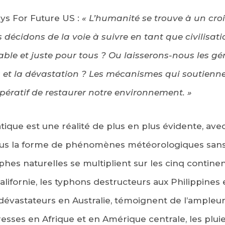
ays For Future US :
« L’humanité se trouve à un cro
écidons de la voie à suivre en tant que civilisati
table et juste pour tous ? Ou laisserons-nous les gé
s et la dévastation ? Les mécanismes qui soutiennen
mpératif de restaurer notre environnement. »
ique est une réalité de plus en plus évidente, av
ous la forme de phénomènes météorologiques sans
ophes naturelles se multiplient sur les cinq conti
alifornie, les typhons destructeurs aux Philippines 
 dévastateurs en Australie, témoignent de l’ampleu
sses en Afrique et en Amérique centrale, les pluies