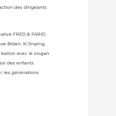
action des dirigeants
éative FRED & FARID,
e Biden, Xi Jinping,
allon avec le slogan
ussi des enfants
r les générations