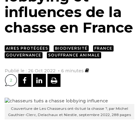
influences de la
chasse en France
AIRES PROTÉGÉES
BIODIVERSITÉ
FRANCE
GOUVERNANCE
SOUFFRANCE ANIMALE
Publié le : 26 Oct 2022
6
minutes
PARTAGER SUR FACEBOOK
PARTAGER SUR LINKEDI
IMPRIMER
2
Couverture de Les Chasseurs ont-ils tué la chasse ?, par Michel
Gauthier-Clerc, Delachaux et Niestle, septembre 2022, 288 pages