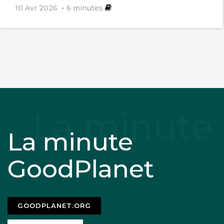
10 Avr 2026
6
minutes
La minute
GoodPlanet
GOODPLANET.ORG