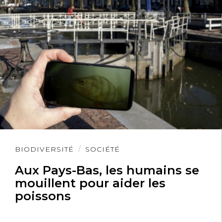
Lire
BIODIVERSITÉ
SOCIÉTÉ
l'article
Aux Pays-Bas, les humains se
mouillent pour aider les
poissons