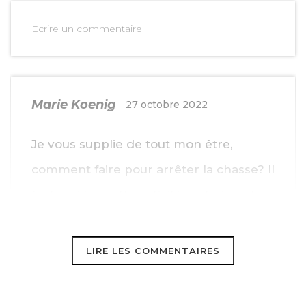
Ecrire un commentaire
Marie Koenig
27 octobre 2022
Je vous supplie de tout mon être,
comment faire pour arrêter la chasse? Il
faut arrêter cette activité malsaine et
meurtrière !!!!!!!
LIRE LES COMMENTAIRES