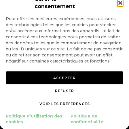
consentement
INSCRIPTION NEWSLETTER
Pour offrir les meilleures expériences, nous utilisons
des technologies telles que les cookies pour stocker
et/ou accéder aux informations des appareils. Le fait de
consentir à ces technologies nous permettra de traiter
des données telles que le comportement de navigation
Quotidienne
ou les ID uniques sur ce site. Le fait de ne pas consentir
ou de retirer son consentement peut avoir un effet
Hebdo
négatif sur certaines caractéristiques et fonctions.
OK
ACCEPTER
REFUSER
VOIR LES PRÉFÉRENCES
Politique d’utilisation des
Politique de
Copyright © 2026 GoodPlanet
Mentions légales
cookies
confidentialité
mag'
Politique de confidentialité
Politique d’utilisation des