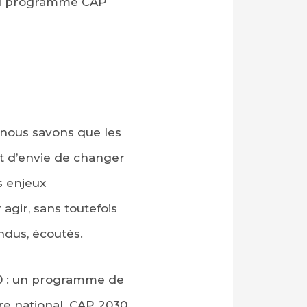
n du programme CAP
 nous savons que les
 et d’envie de changer
s enjeux
agir, sans toutefois
ndus, écoutés.
30 : un programme de
ire national. CAP 2030