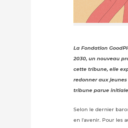
La Fondation GoodPla
2030, un nouveau pro
PARTAGER SUR FAC
cette tribune, elle e
redonner aux jeunes d
PARTAGER SUR LIN
tribune parue initia
IMPRIMER
Selon le dernier baro
en l’avenir. Pour les 