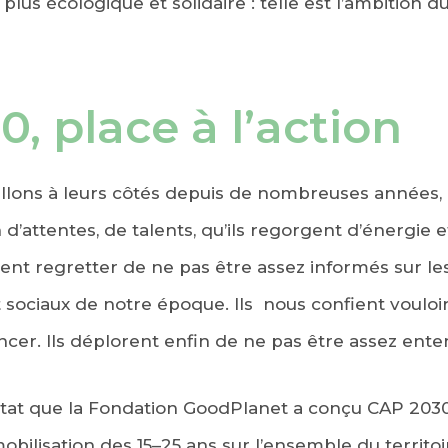
 plus écologique et solidaire : telle est l’ambitio
, place à l’action
illons à leurs côtés depuis de nombreuses années,
 d’attentes, de talents, qu’ils regorgent d’énergie
sent regretter de ne pas être assez informés sur le
ociaux de notre époque. Ils nous confient vouloir 
er. Ils déplorent enfin de ne pas être assez ente
nstat que la Fondation GoodPlanet a conçu CAP 20
mobilisation des 15–25 ans sur l’ensemble du territo