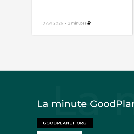
10 Avr 2026
2
minutes
La minute GoodPla
GOODPLANET.ORG