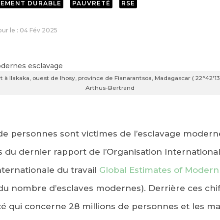
PEMENT DURABLE
PAUVRETÉ
RSE
jour le : 04 Fév 2025
t à Ilakaka, ouest de Ihosy, province de Fianarantsoa, Madagascar ( 22°42'13
Arthus-Bertrand
 de personnes sont victimes de l’esclavage moder
es du dernier rapport de l’Organisation Internationa
nternationale du travail
Global Estimates of Modern
du nombre d’esclaves modernes). Derrière ces chif
forcé qui concerne 28 millions de personnes et les m