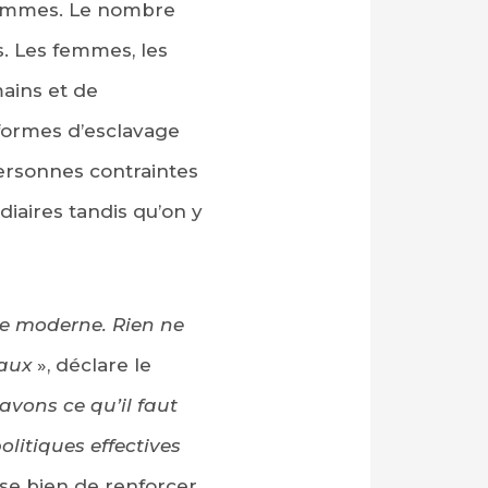
 femmes. Le nombre
s. Les femmes, les
mains et de
 formes d’esclavage
personnes contraintes
diaires tandis qu’on y
ge moderne. Rien ne
taux
», déclare le
avons ce qu’il faut
politiques effectives
ise bien de renforcer