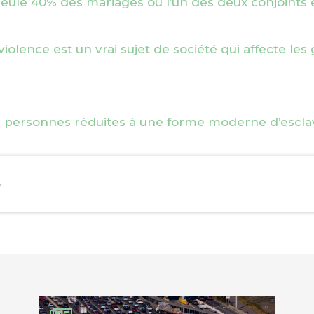
seule 40% des mariages où l’un des deux conjoints
violence est un vrai sujet de société qui affecte les
de personnes réduites à une forme moderne d’escl
e
EBOOK
KEDIN