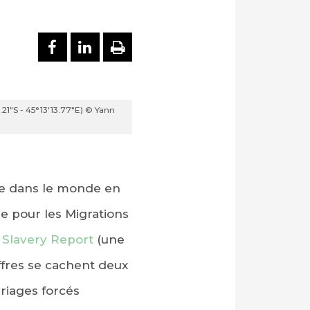
PARTAGER SUR FACEBOOK
PARTAGER SUR LINKEDI
IMPRIMER
.21"S - 45°13'13.77"E) © Yann
ne dans le monde en
le pour les Migrations
 Slavery Report
(une
fres se cachent deux
ariages forcés