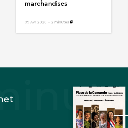
marchandises
09 Avr 2026
2
minutes
net