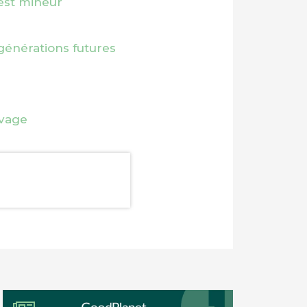
 est mineur
 générations futures
avage