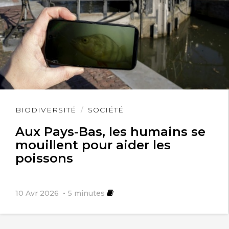
Lire
BIODIVERSITÉ
SOCIÉTÉ
l'article
Aux Pays-Bas, les humains se
mouillent pour aider les
poissons
10 Avr 2026
5
minutes