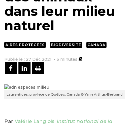
dans leur milieu
naturel
AIRES PROTÉGÉES
BIODIVERSITÉ
CANADA
Publié le : 27 Déc 2021
5
minutes
PARTAGER SUR FACEBOOK
PARTAGER SUR LINKEDIN
IMPRIMER
Laurentides, province de Québec, Canada © Yann Arthus-Bertrand
Par
Valérie Langlois
,
Institut national de la