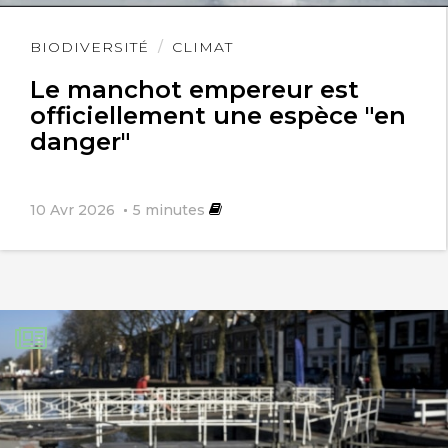
Lire
BIODIVERSITÉ
CLIMAT
l'article
Le manchot empereur est
officiellement une espèce "en
danger"
10 Avr 2026
5
minutes