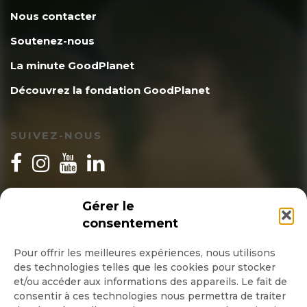
Nous contacter
Soutenez-nous
La minute GoodPlanet
Découvrez la fondation GoodPlanet
SUIVEZ-NOUS
INSCRIPTION NEWSLETTER
Gérer le
consentement
Pour offrir les meilleures expériences, nous utilisons
des technologies telles que les cookies pour stocker
Quotidienne
et/ou accéder aux informations des appareils. Le fait de
consentir à ces technologies nous permettra de traiter
Hebdo