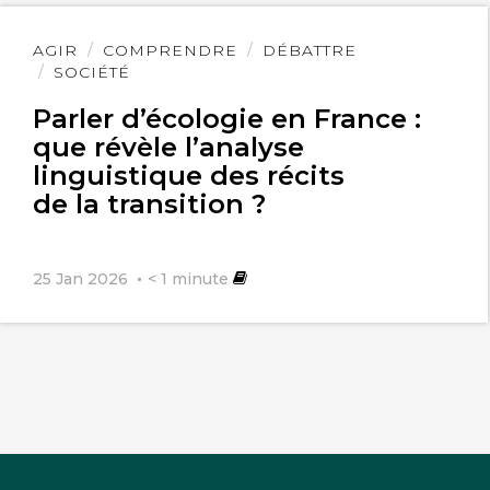
Lire
AGIR
COMPRENDRE
DÉBATTRE
l'article
SOCIÉTÉ
Parler d’écologie en France :
que révèle l’analyse
linguistique des récits
de la transition ?
25 Jan 2026
< 1
minute