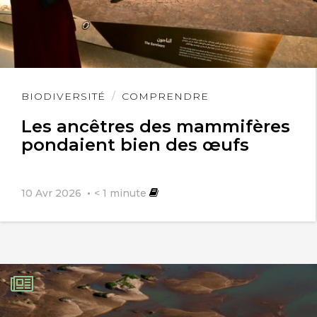
Lire
BIODIVERSITÉ
COMPRENDRE
l'article
Les ancêtres des mammifères
pondaient bien des œufs
10 Avr 2026
< 1
minute