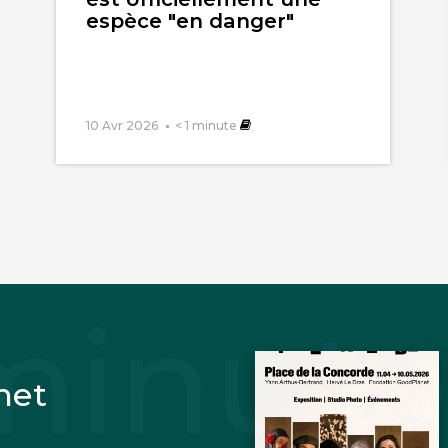
espèce "en danger"
10 Avr 2026
< 1
minute
net