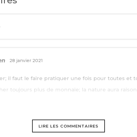
ires
e
en
28 janvier 2021
er; il faut le faire pratiquer une fois pour toutes et t
er toujours plus de monnaie; la nature aura raison
LIRE LES COMMENTAIRES
14 février 2021