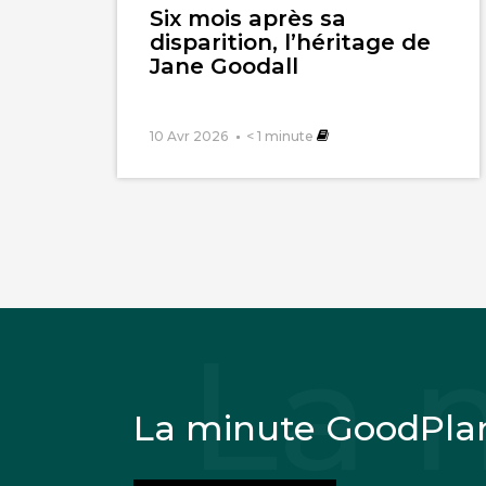
Six mois après sa
disparition, l’héritage de
Jane Goodall
10 Avr 2026
< 1
minute
La minute GoodPla