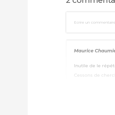
2 commenta
Ecrire un commentair
Maurice Chaumi
Inutile de le répét
Cessons de cherch
Jean Grossmann