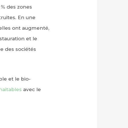
87 % des zones
truites. En une
relles ont augmenté,
estauration et le
 des sociétés
e et le bio-
haitables
avec le