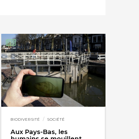
avoir toujours à
Lire
BIODIVERSITÉ
SOCIÉTÉ
l'article
Aux Pays-Bas, les
humains se mouillent