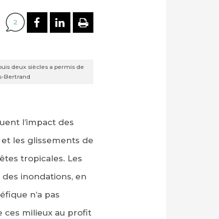
PARTAGER SUR FACEBOOK
PARTAGER SUR LINKEDI
IMPRIMER
2
puis deux siècles a permis de
s-Bertrand
nuent l’impact des
on et les glissements de
̂tes tropicales. Les
e des inondations, en
éfique n’a pas
e ces milieux au profit