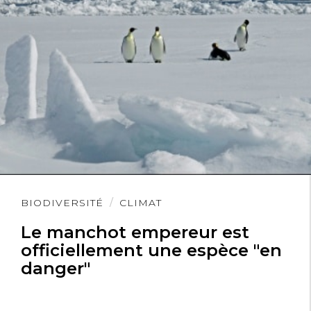
Allier , la Loire mais aujourd’hui on peut
les compter , quelle désolation .
Lire
BIODIVERSITÉ
CLIMAT
l'article
Le manchot empereur est
officiellement une espèce "en
danger"