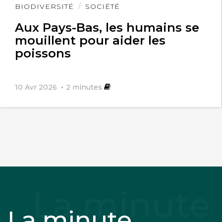
Lire
BIODIVERSITÉ
SOCIÉTÉ
l'article
Aux Pays-Bas, les humains se
mouillent pour aider les
poissons
10 Avr 2026
2
minutes
La minute