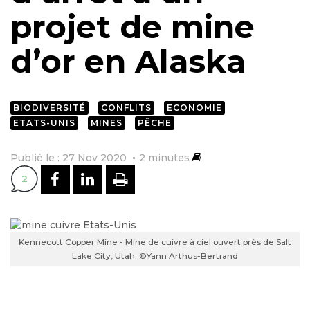
projet de mine
d’or en Alaska
BIODIVERSITÉ
CONFLITS
ECONOMIE
ETATS-UNIS
MINES
PÊCHE
Publié le : 27 Nov 2020
2
minutes
PARTAGER SUR FACEBOOK
PARTAGER SUR LINKEDI
IMPRIMER
2
Kennecott Copper Mine - Mine de cuivre à ciel ouvert près de Salt
Lake City, Utah. ©Yann Arthus-Bertrand