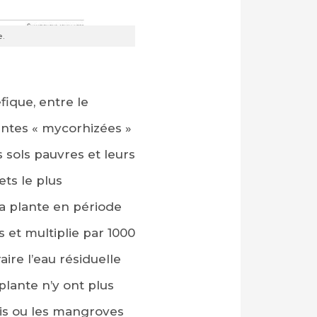
e.
ique, entre le
ntes « mycorhizées »
s sols pauvres et leurs
ets le plus
la plante en période
es et multiplie par 1000
ire l’eau résiduelle
plante n’y ont plus
rais ou les mangroves