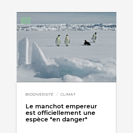
Lire
BIODIVERSITÉ
CLIMAT
l'article
Le manchot empereur
est officiellement une
espèce "en danger"