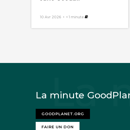
10 Avr 2026
< 1
minute
La minute GoodPla
GOODPLANET.ORG
FAIRE UN DON