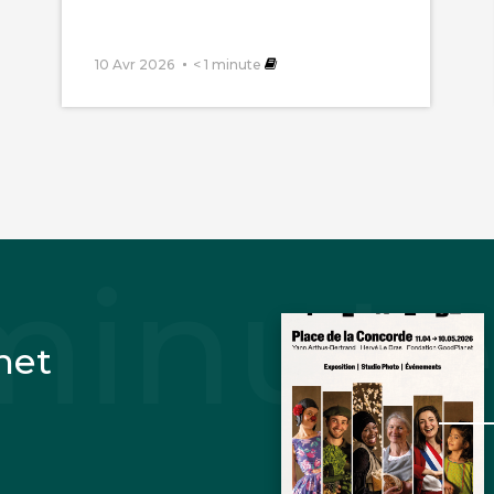
10 Avr 2026
< 1
minute
net