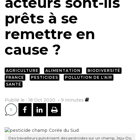
acteurs sont-ils
prêts à se
remettre en
cause ?
AGRICULTURE
ALIMENTATION
BIODIVERSITÉ
FRANCE
PESTICIDES
POLLUTION DE L'AIR
SANTÉ
Publié le : 18 Oct 2020
9
minutes
PARTAGER SUR FACEBOOK
PARTAGER SUR LINKEDI
IMPRIMER
5
Des travailleurs pulvérisent des pesticides sur un champ, Jeju-Do,