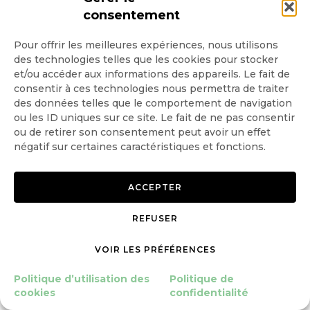
consentement
L’instauration de pratiques basées sur la
Pour offrir les meilleures expériences, nous utilisons
biodiversité utile devra être contextualisée en
des technologies telles que les cookies pour stocker
et/ou accéder aux informations des appareils. Le fait de
fonction des caractéristiques de sol, de climat
consentir à ces technologies nous permettra de traiter
des données telles que le comportement de navigation
et d’histoire culturale de la parcelle. Il y a donc
ou les ID uniques sur ce site. Le fait de ne pas consentir
beaucoup moins de « recettes » que pour les
ou de retirer son consentement peut avoir un effet
négatif sur certaines caractéristiques et fonctions.
voies de protection des cultures basées sur
l’amélioration de l’efficience des intrants
ACCEPTER
(chimiques) ou sur leur substitution.
REFUSER
VOIR LES PRÉFÉRENCES
Il faut donc que les marchés évoluent pour
Politique d’utilisation des
Politique de
proposer des solutions portant à la fois une
cookies
confidentialité
forme d’universalité et d’adaptation aisée aux