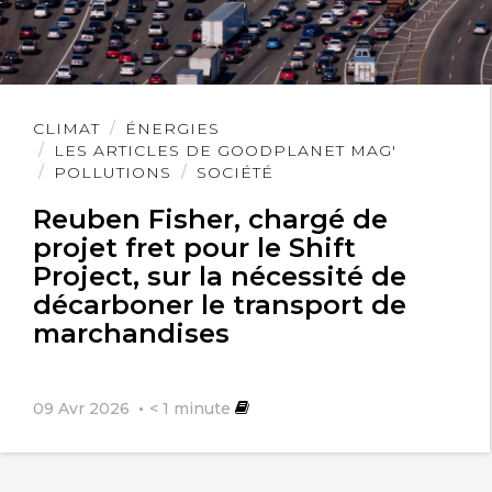
Lire
CLIMAT
ÉNERGIES
l'article
LES ARTICLES DE GOODPLANET MAG'
POLLUTIONS
SOCIÉTÉ
Reuben Fisher, chargé de
projet fret pour le Shift
Project, sur la nécessité de
décarboner le transport de
marchandises
09 Avr 2026
< 1
minute