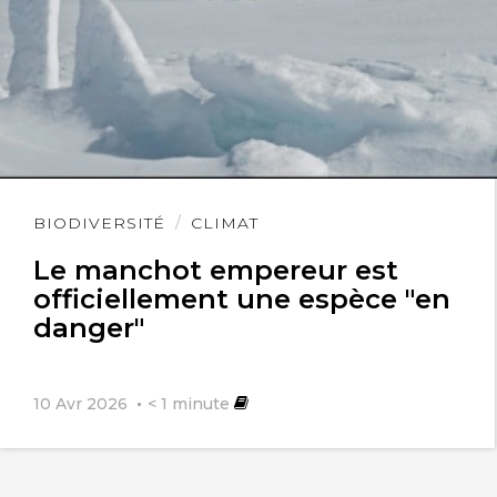
Mon pauvre Bardinet.
Lire
BIODIVERSITÉ
CLIMAT
l'article
Le manchot empereur est
officiellement une espèce "en
danger"
10 Avr 2026
< 1
minute