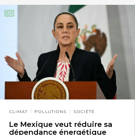
Lire
CLIMAT
POLLUTIONS
SOCIÉTÉ
l'article
Le Mexique veut réduire sa
dépendance énergétique