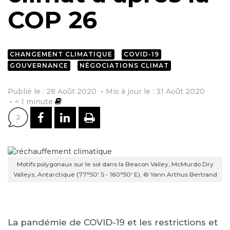
COP 26
CHANGEMENT CLIMATIQUE
COVID-19
GOUVERNANCE
NÉGOCIATIONS CLIMAT
Publié le : 28 Août 2020
Mis à jour le : 31 Août 2020
< 1
minute
PARTAGER SUR FACEBOOK
PARTAGER SUR LINKEDI
IMPRIMER
2
Motifs polygonaux sur le sol dans la Beacon Valley, McMurdo Dry
Valleys, Antarctique (77°50' S - 160°50' E). © Yann Arthus Bertrand
La pandémie de COVID-19 et les restrictions et