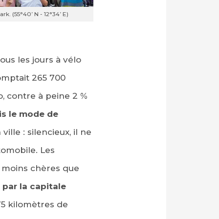
k. (55°40’ N - 12°34’ E)
us les jours à vélo
comptait 265 700
o, contre à peine 2 %
ais le mode de
ille : silencieux, il ne
tomobile. Les
p moins chères que
ar la capitale
5 kilomètres de