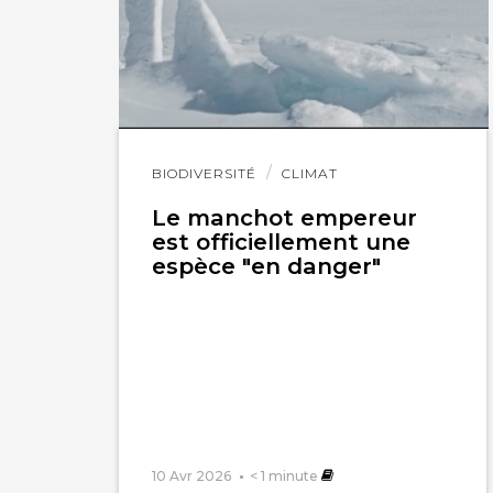
Lire
BIODIVERSITÉ
CLIMAT
l'article
Le manchot empereur
est officiellement une
espèce "en danger"
10 Avr 2026
< 1
minute