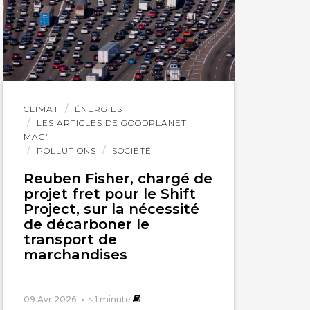
Lire
CLIMAT
ÉNERGIES
l'article
LES ARTICLES DE GOODPLANET
MAG'
POLLUTIONS
SOCIÉTÉ
Reuben Fisher, chargé de
projet fret pour le Shift
Project, sur la nécessité
de décarboner le
transport de
marchandises
09 Avr 2026
< 1
minute