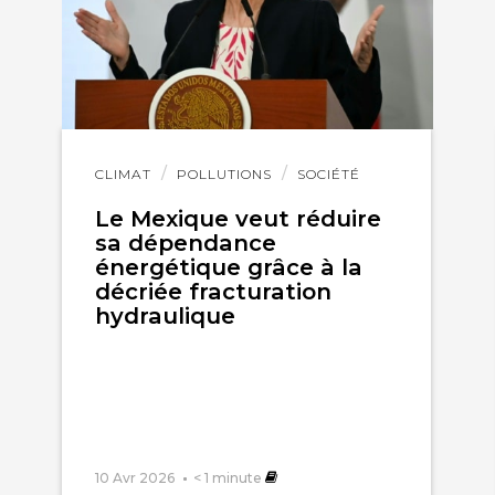
Lire
CLIMAT
POLLUTIONS
SOCIÉTÉ
l'article
Le Mexique veut réduire
sa dépendance
énergétique grâce à la
décriée fracturation
hydraulique
10 Avr 2026
< 1
minute