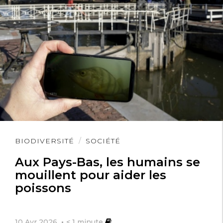
Lire
BIODIVERSITÉ
SOCIÉTÉ
l'article
Aux Pays-Bas, les humains se
mouillent pour aider les
poissons
10 Avr 2026
< 1
minute