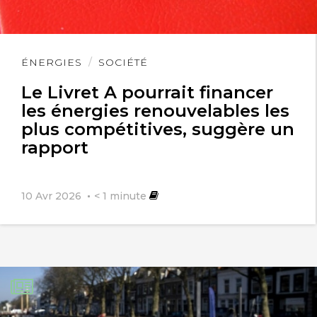
Lire
ÉNERGIES
SOCIÉTÉ
l'article
Le Livret A pourrait financer
les énergies renouvelables les
plus compétitives, suggère un
rapport
10 Avr 2026
< 1
minute