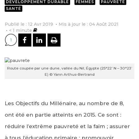
DÉVELOPPEMENT DURABLE
FEMMES
PAUVRETÉ
SANTÉ
Publié le : 12 Avr 2019
Mis à jour le : 04 Août 2021
< 1
minute
PARTAGER SUR FACEBOOK
PARTAGER SUR LINKEDI
IMPRIMER
1
Route coupée par une dune, vallée du Nil, Égypte (25°22’ N – 30°23’
E) © Yann Arthus-Bertrand
Les Objectifs du Millénaire, au nombre de 8,
ont été en partie atteints en 2015. Ce sont :
réduire l’extrême pauvreté et la faim ; assurer
à tous l’éducation primaire ; promouvoir