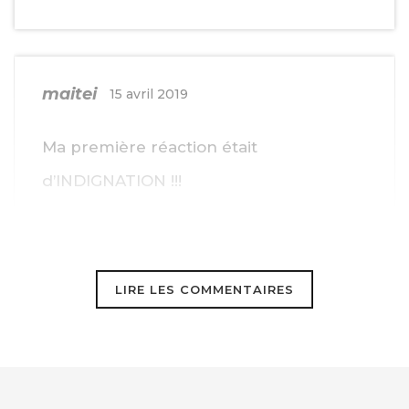
maitei
15 avril 2019
Ma première réaction était
d’INDIGNATION !!!
De temps en temps vous sortez des
chiffres sidérantes.
LIRE LES COMMENTAIRES
D’oú viennent-ils, de nos chéres
institutions ambigues et bi-polaires?
Les mêmes monstres à deux-têtes qui