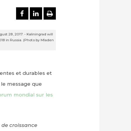
PARTAGER SUR FACEBOOK
PARTAGER SUR LINKEDI
IMPRIMER
st 28, 2017. - Kaliningrad will
2018 in Russia. (Photo by Mladen
ientes et durables et
it le message que
orum mondial sur les
s de croissance