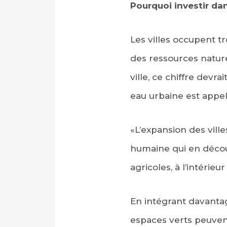
Pourquoi investir dan
Les villes occupent t
des ressources nature
ville, ce chiffre dev
eau urbaine est appel
«L’expansion des vill
humaine qui en découl
agricoles, à l’intérie
En intégrant davantage
espaces verts peuven