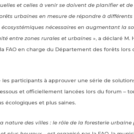
tuelles et celles à venir se doivent de planifier et d
forêts urbaines en mesure de répondre à différents i
es écosystémiques nécessaires en augmentant la so
ité entre zones rurales et urbaines
», a déclaré M. 
 la FAO en charge du Département des forêts lors d
 les participants à approuver une série de solutions
dessous et officiellement lancées lors du forum – to
us écologiques et plus saines.
 nature des villes : le rôle de la foresterie urbain
 et plus heureux –
est organisé par la FAO, la munic