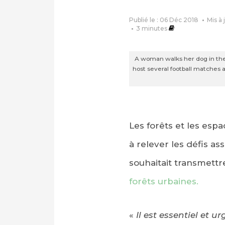
Publié le : 06 Déc 2018
Mis à 
3
minutes
A woman walks her dog in the f
host several football matches a
Les forêts et les espa
à relever les défis a
souhaitait transmettr
forêts urbaines.
«
Il est essentiel et 