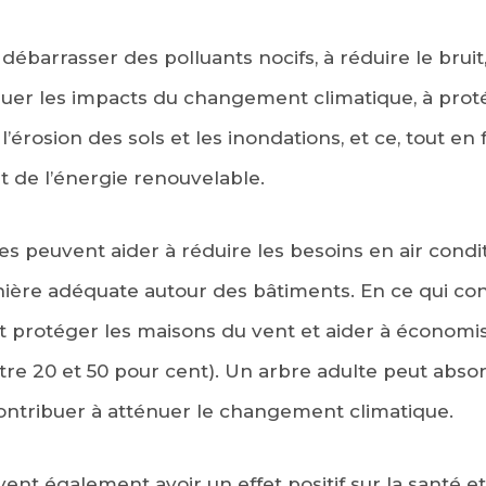
 débarrasser des polluants nocifs, à réduire le bruit
nuer les impacts du changement climatique, à prot
l’érosion des sols et les inondations, et ce, tout en
 de l’énergie renouvelable.
es peuvent aider à réduire les besoins en air cond
nière adéquate autour des bâtiments. En ce qui con
nt protéger les maisons du vent et aider à économise
tre 20 et 50 pour cent). Un arbre adulte peut abso
ontribuer à atténuer le changement climatique.
ent également avoir un effet positif sur la santé et