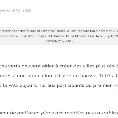
jour le : 18 Fév 2020
orest near the village of Yantarny, some 40 km outside Kaliningrad on Augu
s part of the FIFA World Cup 2018 that will be held from June 14 to July 15, 
ANTONOV / AFP)
ces verts peuvent aider à créer des villes plus résil
ssociés à une population urbaine en hausse. Tel éta
e la FAO, aujourd’hui, aux participants du premier
F
urgent de mettre en place des modèles plus durable