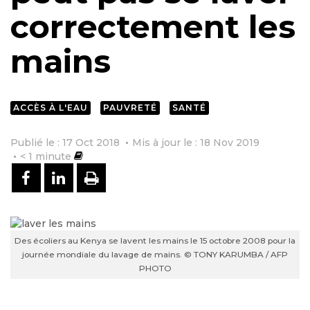
correctement les
mains
ACCÈS À L'EAU
PAUVRETÉ
SANTÉ
Publié le : 17 Oct 2018
Mis à jour le : 18 Nov 2019
< 1
minute
PARTAGER SUR FACEBOOK
PARTAGER SUR LINKEDIN
IMPRIMER
Des écoliers au Kenya se lavent les mains le 15 octobre 2008 pour la
journée mondiale du lavage de mains. © TONY KARUMBA / AFP
PHOTO