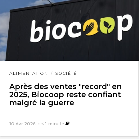
Lire
ALIMENTATION
SOCIÉTÉ
l'article
Après des ventes "record" en
2025, Biocoop reste confiant
malgré la guerre
10 Avr 2026
< 1
minute