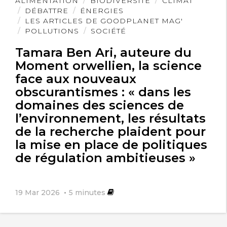
Lire
ALIMENTATION
BIODIVERSITÉ
CLIMAT
l'article
DÉBATTRE
ÉNERGIES
LES ARTICLES DE GOODPLANET MAG'
POLLUTIONS
SOCIÉTÉ
Tamara Ben Ari, auteure du
Moment orwellien, la science
face aux nouveaux
obscurantismes : « dans les
domaines des sciences de
l’environnement, les résultats
de la recherche plaident pour
la mise en place de politiques
de régulation ambitieuses »
19 Mar 2026
5
minutes