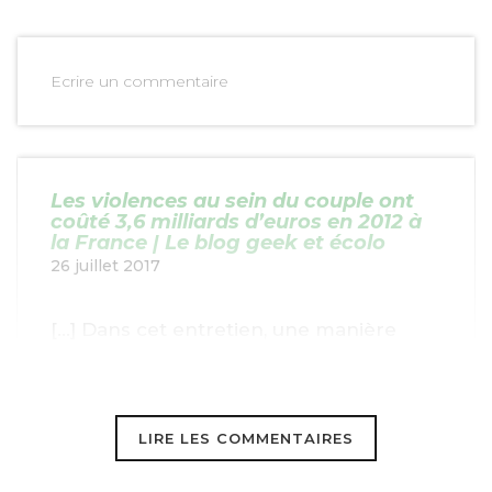
Ecrire un commentaire
Les violences au sein du couple ont
coûté 3,6 milliards d’euros en 2012 à
la France | Le blog geek et écolo
26 juillet 2017
[…] Dans cet entretien, une manière
différente de poser la question des
violences conjugales, non plus sous
LIRE LES COMMENTAIRES
l’aspect du fait divers mais du couteux