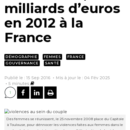
milliards d’euros
en 2012 à la
France
DÉMOGRAPHIE
FEMMES
FRANCE
GOUVERNANCE
SANTÉ
Publié le : 15 Sep 2016
Mis à jour le : 04 Fév 2025
5
minutes
PARTAGER SUR FACEBOOK
PARTAGER SUR LINKEDI
IMPRIMER
1
Des femmes se réunissent, le 25 novembre 2008 place du Capitole
à Toulouse, pour dénnocer les violences faites aux femmes dans le