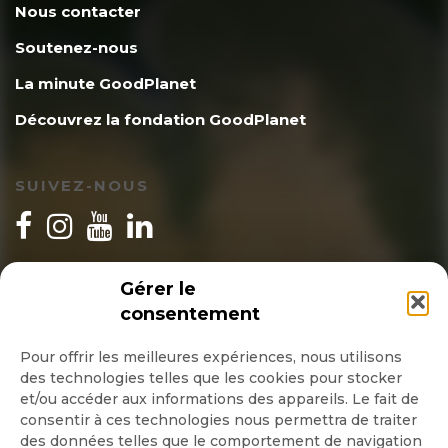
Nous contacter
Soutenez-nous
La minute GoodPlanet
Découvrez la fondation GoodPlanet
SUIVEZ-NOUS
INSCRIPTION NEWSLETTER
Gérer le
consentement
Pour offrir les meilleures expériences, nous utilisons
des technologies telles que les cookies pour stocker
Quotidienne
et/ou accéder aux informations des appareils. Le fait de
consentir à ces technologies nous permettra de traiter
Hebdo
des données telles que le comportement de navigation