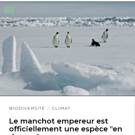
Lire
BIODIVERSITÉ
CLIMAT
l'article
Le manchot empereur est
officiellement une espèce "en