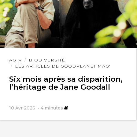
Lire
AGIR
BIODIVERSITÉ
l'article
LES ARTICLES DE GOODPLANET MAG'
Six mois après sa disparition,
l’héritage de Jane Goodall
10 Avr 2026
4
minutes