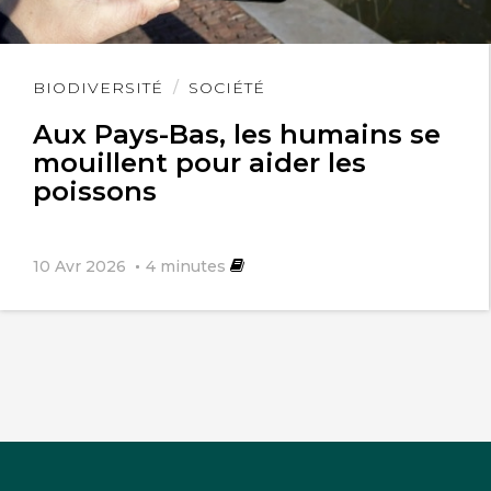
Lire
BIODIVERSITÉ
SOCIÉTÉ
l'article
Aux Pays-Bas, les humains se
mouillent pour aider les
poissons
10 Avr 2026
4
minutes