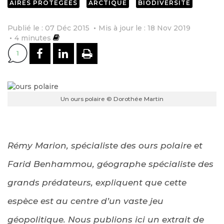
AIRES PROTÉGÉES
ARCTIQUE
BIODIVERSITÉ
Publié le : 07 Déc 2015
Mis à jour le : 18 Nov 2019
4
minutes
PARTAGER SUR FACEBOOK
PARTAGER SUR LINKEDI
IMPRIMER
1
Un ours polaire © Dorothée Martin
Rémy Marion, spécialiste des ours polaire et
Farid Benhammou, géographe spécialiste des
grands prédateurs, expliquent que cette
espèce est au centre d’un vaste jeu
géopolitique.
Nous publions ici un extrait de