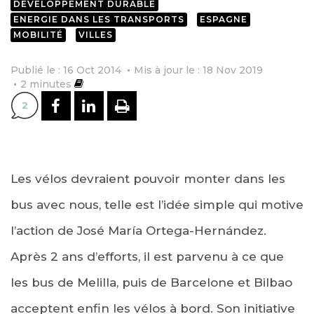
DÉVELOPPEMENT DURABLE
ENERGIE DANS LES TRANSPORTS
ESPAGNE
MOBILITÉ
VILLES
Publié le : 16 Oct 2014
Mis à jour le : 18 Nov 2019
2
minutes
PARTAGER SUR FACEBOOK
PARTAGER SUR LINKEDI
IMPRIMER
2
Les vélos devraient pouvoir monter dans les
bus avec nous, telle est l’idée simple qui motive
l’action de José María Ortega-Hernández.
Après 2 ans d’efforts, il est parvenu à ce que
les bus de Melilla, puis de Barcelone et Bilbao
acceptent enfin les vélos à bord. Son initiative