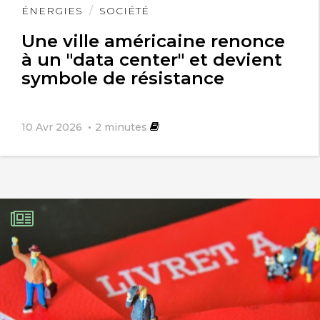
Lire
ÉNERGIES
SOCIÉTÉ
l'article
Une ville américaine renonce
à un "data center" et devient
symbole de résistance
10 Avr 2026
2
minutes