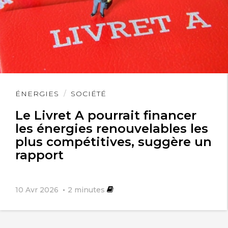
Lire
ÉNERGIES
SOCIÉTÉ
l'article
Le Livret A pourrait financer
les énergies renouvelables les
plus compétitives, suggère un
rapport
10 Avr 2026
2
minutes