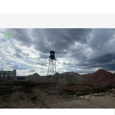
La jeunesse pour les vélos dans les |
BI...
17 octobre 2014
[…] Un jeune Espagnol est parvenu à ce
que 3 grandes villes du pays dont
Barcelone et Bilbao équipent leurs bus
de racks à vélo pour faciliter les
déplacements à bicyclette. […]