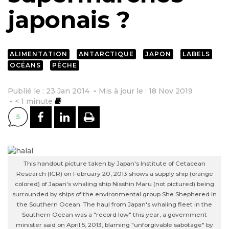
japonais ?
ALIMENTATION
ANTARCTIQUE
JAPON
LABELS
OCÉANS
PÊCHE
Publié le : 23 Jan 2014
Mis à jour le : 18 Nov 2019
< 1
minute
PARTAGER SUR FACEBOOK
PARTAGER SUR LINKEDI
IMPRIMER
5
This handout picture taken by Japan's Institute of Cetacean
Research (ICR) on February 20, 2013 shows a supply ship (orange
colored) of Japan's whaling ship Nisshin Maru (not pictured) being
surrounded by ships of the environmental group She Shephered in
the Southern Ocean. The haul from Japan's whaling fleet in the
Southern Ocean was a "record low" this year, a government
minister said on April 5, 2013, blaming "unforgivable sabotage" by