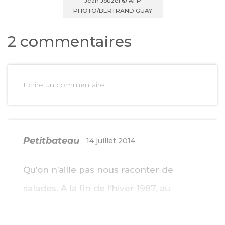
Jean Jouzel © AFP
PHOTO/BERTRAND GUAY
2 commentaires
Ecrire un commentaire
Petitbateau
14 juillet 2014
Qu’on n’aille pas nous raconter de
salades. A la fin de l’hiver 1987, au
moment de l’extension maximale des