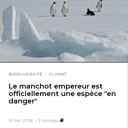
Lire
BIODIVERSITÉ
CLIMAT
l'article
Le manchot empereur est
officiellement une espèce "en
danger"
10 Avr 2026
2
minutes