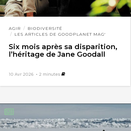
Lire
AGIR
BIODIVERSITÉ
l'article
LES ARTICLES DE GOODPLANET MAG'
Michel CERF
3 avril 2019
Six mois après sa disparition,
l’héritage de Jane Goodall
la mauvaise foi de ce monsieur ne
trompe .personne . Encore des intérêts
10 Avr 2026
2
minutes
cachés ……