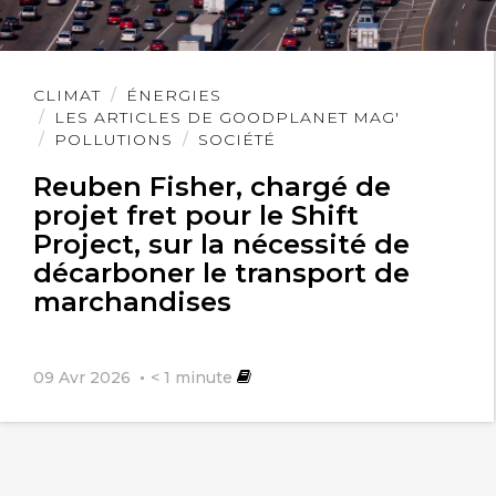
Lire
CLIMAT
ÉNERGIES
l'article
LES ARTICLES DE GOODPLANET MAG'
POLLUTIONS
SOCIÉTÉ
Reuben Fisher, chargé de
projet fret pour le Shift
Project, sur la nécessité de
décarboner le transport de
marchandises
09 Avr 2026
< 1
minute