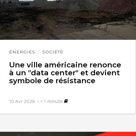
Lire
ÉNERGIES
SOCIÉTÉ
l'article
Une ville américaine renonce
à un "data center" et devient
symbole de résistance
10 Avr 2026
< 1
minute