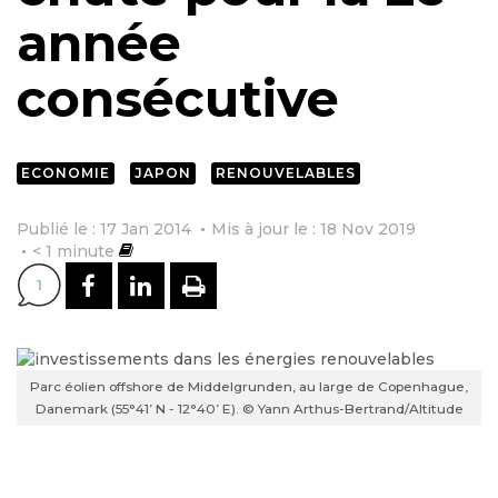
année
consécutive
ECONOMIE
JAPON
RENOUVELABLES
Publié le : 17 Jan 2014
Mis à jour le : 18 Nov 2019
< 1
minute
PARTAGER SUR FACEBOOK
PARTAGER SUR LINKEDI
IMPRIMER
1
Parc éolien offshore de Middelgrunden, au large de Copenhague,
Danemark (55°41’ N - 12°40’ E). © Yann Arthus-Bertrand/Altitude