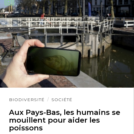
Lire
BIODIVERSITÉ
SOCIÉTÉ
l'article
Aux Pays-Bas, les humains se
mouillent pour aider les
poissons