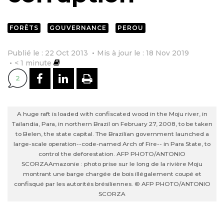
FORÊTS
GOUVERNANCE
PEROU
Publié le : 22 Oct 2013
Mis à jour le : 18 Nov 2019
< 1
minute
PARTAGER SUR FACEBOOK
PARTAGER SUR LINKEDI
IMPRIMER
2
A huge raft is loaded with confiscated wood in the Moju river, in
Tailandia, Para, in northern Brazil on February 27, 2008, to be taken
to Belen, the state capital. The Brazilian government launched a
large-scale operation--code-named Arch of Fire-- in Para State, to
control the deforestation. AFP PHOTO/ANTONIO
SCORZA
Amazonie : photo prise sur le long de la rivière Moju
montrant une barge chargée de bois illégalement coupé et
confisqué par les autorités brésiliennes. © AFP PHOTO/ANTONIO
SCORZA