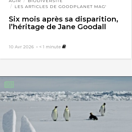
la, à manifesté pour la protection de la
Lire
AGIR
BIODIVERSITÉ
l'article
LES ARTICLES DE GOODPLANET MAG'
TERRE mère, car nous sommes issu de
Six mois après sa disparition,
cette nature magnifique. Je suis avec
l’héritage de Jane Goodall
vous goodplanet. Cordialement et j
admire votre volonté qui est mienne.
10 Avr 2026
< 1
minute