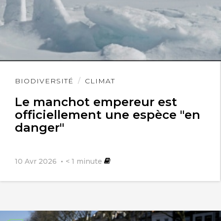
Lire
BIODIVERSITÉ
CLIMAT
l'article
Le manchot empereur est
officiellement une espèce "en
danger"
10 Avr 2026
< 1
minute