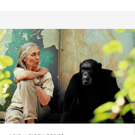
castinel
23 octobre 2013
Ça me révolte toutes ces négligences
sur l’environnement et l avenir de notre
TERRE. Le compte à rebours est lancé
depuis des décennies et rien n y
change, c’est regrettable, si la demande
et l offre n était pas si grande dans la
tête des gouvernement et l être
humain, nous n en serions peut êtr. Pas