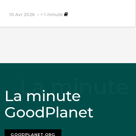
10 Avr 2026
< 1
minute
La minute
GoodPlanet
GOODPLANET.ORG