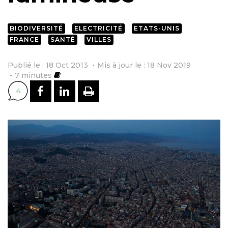
BIODIVERSITÉ
ELECTRICITÉ
ETATS-UNIS
FRANCE
SANTÉ
VILLES
Publié le : 18 Oct 2013
Mis à jour le : 18 Nov 2019
7
minutes
PARTAGER SUR FACEBOOK
PARTAGER SUR LINKEDI
IMPRIMER
4