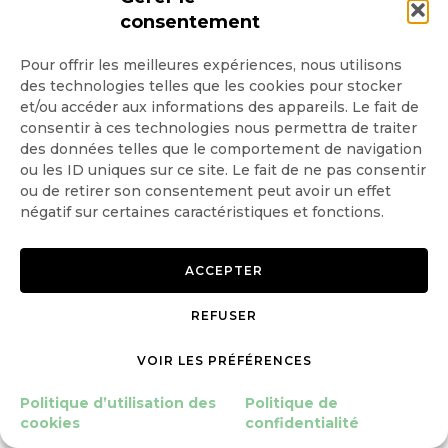
par Paul Bogard
consentement
© Yale360
Pour offrir les meilleures expériences, nous utilisons
2013-08-14
des technologies telles que les cookies pour stocker
et/ou accéder aux informations des appareils. Le fait de
consentir à ces technologies nous permettra de traiter
4 commentaires
des données telles que le comportement de navigation
ou les ID uniques sur ce site. Le fait de ne pas consentir
ou de retirer son consentement peut avoir un effet
négatif sur certaines caractéristiques et fonctions.
Ecrire un commentaire
ACCEPTER
REFUSER
Le combat contre la pollution
lumineuse | Chang...
VOIR LES PRÉFÉRENCES
19 octobre 2013
Politique d’utilisation des
Politique de
cookies
confidentialité
[…] Des bonnes rasons de lutter contre