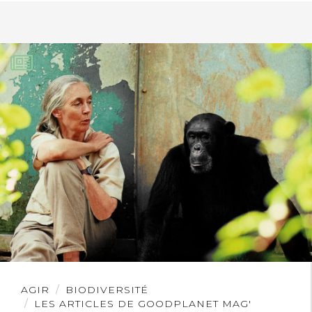
Lire
AGIR
BIODIVERSITÉ
l'article
LES ARTICLES DE GOODPLANET MAG'