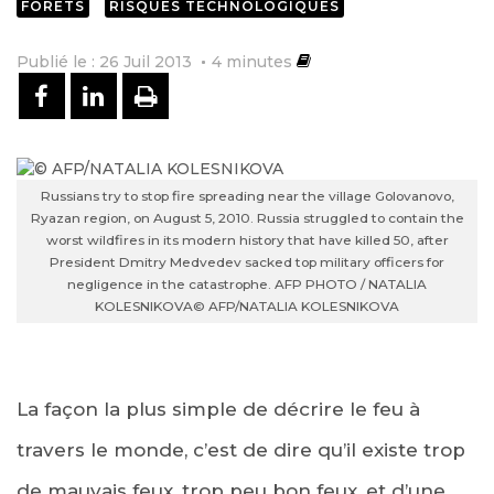
FORÊTS
RISQUES TECHNOLOGIQUES
Publié le : 26 Juil 2013
4
minutes
PARTAGER SUR FACEBOOK
PARTAGER SUR LINKEDIN
IMPRIMER
Russians try to stop fire spreading near the village Golovanovo,
Ryazan region, on August 5, 2010. Russia struggled to contain the
worst wildfires in its modern history that have killed 50, after
President Dmitry Medvedev sacked top military officers for
negligence in the catastrophe. AFP PHOTO / NATALIA
KOLESNIKOVA
© AFP/NATALIA KOLESNIKOVA
La façon la plus simple de décrire le feu à
travers le monde, c’est de dire qu’il existe trop
de mauvais feux, trop peu bon feux, et d’une