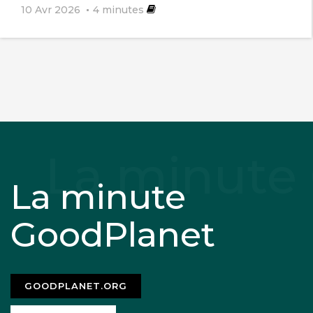
10 Avr 2026
4
minutes
La minute
GoodPlanet
GOODPLANET.ORG