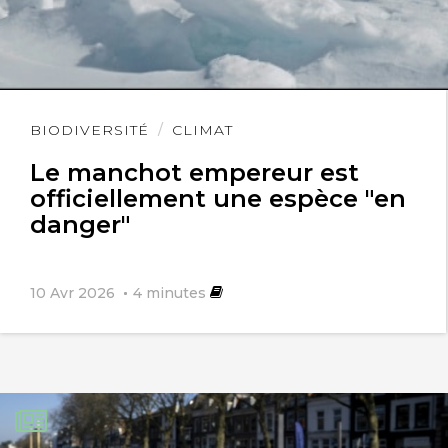
Lire
BIODIVERSITÉ
CLIMAT
l'article
Le manchot empereur est
officiellement une espèce "en
danger"
10 Avr 2026
4
minutes