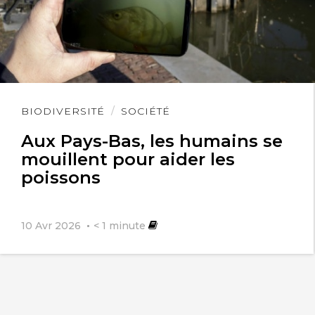
Lire
BIODIVERSITÉ
SOCIÉTÉ
l'article
Aux Pays-Bas, les humains se
mouillent pour aider les
poissons
10 Avr 2026
< 1
minute