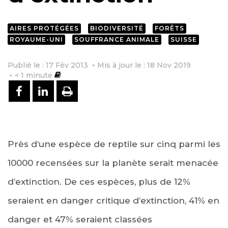
AIRES PROTÉGÉES
BIODIVERSITÉ
FORÊTS
ROYAUME-UNI
SOUFFRANCE ANIMALE
SUISSE
Publié le : 17 Fév 2013
Mis à jour le : 18 Nov 2019
< 1
minute
PARTAGER SUR FACEBOOK
PARTAGER SUR LINKEDIN
IMPRIMER
Près d’une espèce de reptile sur cinq parmi les
10000 recensées sur la planète serait menacée
d’extinction. De ces espèces, plus de 12%
seraient en danger critique d’extinction, 41% en
danger et 47% seraient classées