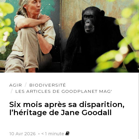
Lire
AGIR
BIODIVERSITÉ
l'article
LES ARTICLES DE GOODPLANET MAG'
Six mois après sa disparition,
l’héritage de Jane Goodall
10 Avr 2026
< 1
minute